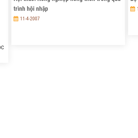
trình hội nhập
h
11-4-2007
u
ộc
ại
là
ủa