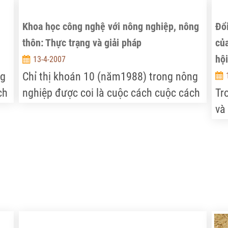
Khoa học công nghệ với nông nghiệp, nông
Đổi
thôn: Thực trạng và giải pháp
của
hộ
13-4-2007
ng
Chỉ thị khoán 10 (năm1988) trong nông
ch
nghiệp được coi là cuộc cách cuộc cách
Tr
mạng “cởi trói” cho nông nghiệp, làm
và
thay đổi cơ bản nền nông nghiệp và
bộ
nông thôn nước ta. Từ chỗ thiếu đói
đả
triền miên, chúng ta không những sản
cà
xuất đủ gạo ăn mà còn thừa để xuất
kh
khẩu.
th
th
tr