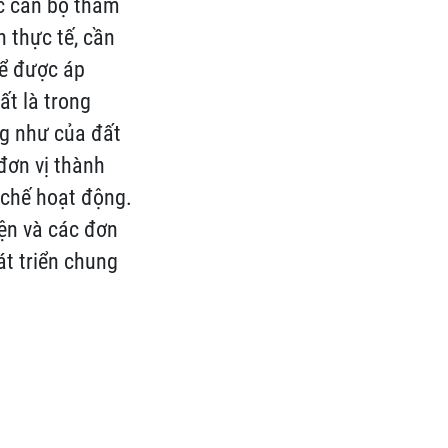
ác cán bộ tham
 thực tế, cần
hể được áp
ất là trong
ng như của đất
đơn vị thành
 chế hoạt động.
iện và các đơn
át triển chung