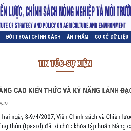
U
ĐỐI THOẠI CHÍNH SÁCH
ẤN PHẨM
CƠ SỞ DỮ LIỆU
TIN TỨC-SỰ KIỆN
ÂNG CAO KIẾN THỨC VÀ KỸ NĂNG LÃNH ĐẠ
2007
g hai ngày 8-9/4/2007, Viện Chính sách và Chiến lượ
ng thôn (Ipsard) đã tổ chức khóa tập huấn Nâng c