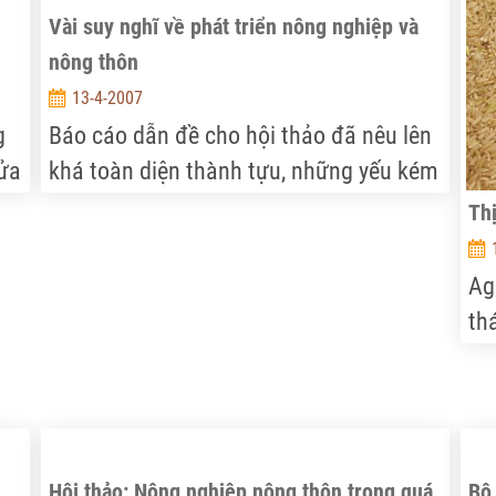
ca
Vài suy nghĩ về phát triển nông nghiệp và
nông thôn
13-4-2007
g
Báo cáo dẫn đề cho hội thảo đã nêu lên
nửa
khá toàn diện thành tựu, những yếu kém
trong vấn đề vô cùng trọng đại này đối
Th
4
với sự nghiệp phát triển đất nước ta.
h
Cho phép tôi với tư cách người được
Ag
à
hưởng thụ những thông tin bổ ích từ
th
báo cáo này chân thành cảm ơn các tác
ho
ài
giả.
ới
là
Hội thảo: Nông nghiệp nông thôn trong quá
Bộ