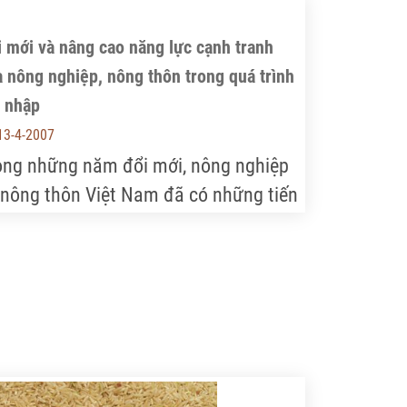
 mới và nâng cao năng lực cạnh tranh
 nông nghiệp, nông thôn trong quá trình
i nhập
13-4-2007
ong những năm đổi mới, nông nghiệp
 nông thôn Việt Nam đã có những tiến
 rất to lớn, không chỉ góp phần bảo
m an ninh lương thực, đời sống ngày
ng cao của toàn dân mà còn xuất
ẩu hàng năm hơn 9 tỷ USD. Những
ành tựu và đổi mới đó là những cơ sở
uận lợi cho bước phát triển tiếp theo
ong thời kỳ hội nhập, thực hiện các