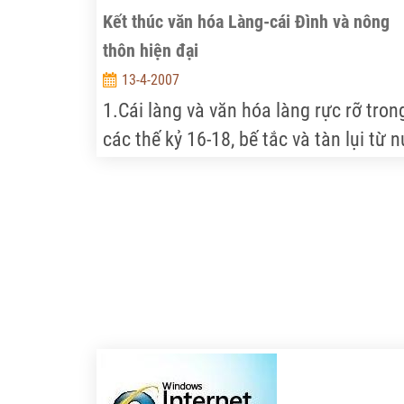
Kết thúc văn hóa Làng-cái Đình và nông
thôn hiện đại
13-4-2007
1.Cái làng và văn hóa làng rực rỡ tron
các thế kỷ 16-18, bế tắc và tàn lụi từ 
cuối tk19. Nó vùng vẫy tìm một lối ra,
một hướng phát triển mới suốt hơn 3/
thế kỷ 20 với các điền chủ, với cải các
ruộng đất, hợp tác hóa, khóan 10 …m
không thành công là bao. Chỉ với cuộc
đô thị hóa rầm rộ hiện nay và sẽ kéo d
vài thập niên nữa nông thôn-làng xã m
thật sự ‘khủng hoảng’ và biến đổi căn
bản về chất. Cái làng và văn hóa làng 