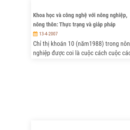
Khoa học và công nghệ với nông nghiệp,
nông thôn: Thực trạng và giảp pháp
13-4-2007
Chỉ thị khoán 10 (năm1988) trong nô
nghiệp được coi là cuộc cách cuộc cá
mạng “cởi trói” cho nông nghiệp, làm
thay đổi cơ bản nền nông nghiệp và
nông thôn nước ta. Từ chỗ thiếu đói
triền miên, chúng ta không những sản
xuất đủ gạo ăn mà còn thừa để xuất
khẩu.