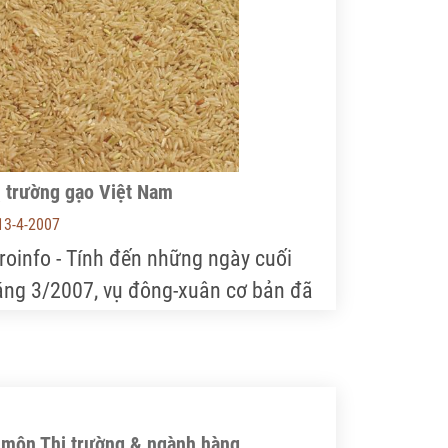
m kết WTO trong thời gian tới.
ị trường gạo Việt Nam
13-4-2007
roinfo - Tính đến những ngày cuối
áng 3/2007, vụ đông-xuân cơ bản đã
àn thành ở vùng ĐBSCL
 môn Thị trường & ngành hàng