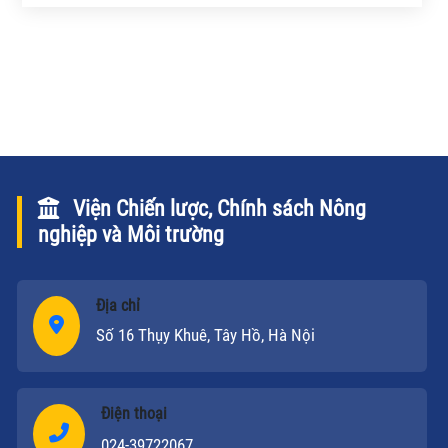
diễn ra, tạo thành môi trường quy định sự lựa chọn
của ASEAN cũng như dự đoán triển vọng phát triển
của ASEAN.
Viện Chiến lược, Chính sách Nông
nghiệp và Môi trường
Địa chỉ
Số 16 Thụy Khuê, Tây Hồ, Hà Nội
Điện thoại
024-39722067