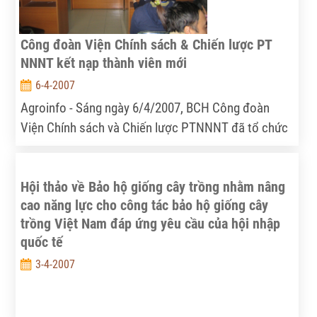
bãi, không chăm sóc, đảm bảo sinh kế tối thiểu cho
nhân dân là nguồn gốc của các bất ổn mà chúng ta
ngày nay vẫn phải xử lý từ các điểm nóng chính trị xã
Công đoàn Viện Chính sách & Chiến lược PT
hội ở nông thôn vừa qua như Thái bình, Tây
NNNT kết nạp thành viên mới
nguyên,...
6-4-2007
Agroinfo - Sáng ngày 6/4/2007, BCH Công đoàn
Viện Chính sách và Chiến lược PTNNNT đã tổ chức
kết nạp thành viên mới. Tham dự lễ kết nạp có đại
diện lãnh đạo Viện, BCH công đoàn và các công
Hội thảo về Bảo hộ giống cây trồng nhằm nâng
đoàn viên được xét kết nạp.
cao năng lực cho công tác bảo hộ giống cây
trồng Việt Nam đáp ứng yêu cầu của hội nhập
quốc tế
3-4-2007