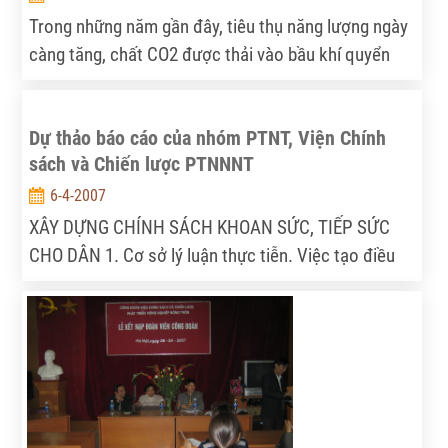
Trong những năm gần đây, tiêu thụ năng lượng ngày
càng tăng, chất CO2 được thải vào bầu khí quyển
ngày càng nhiều, chính quyền các nước đã khuyến
khích việc sử dụng các nguồn năng lượng mới và
Dự thảo báo cáo của nhóm PTNT, Viện Chính
năng lượng tái tạo.
sách và Chiến lược PTNNNT
6-4-2007
XÂY DỰNG CHÍNH SÁCH KHOAN SỨC, TIẾP SỨC
CHO DÂN 1. Cơ sở lý luận thực tiễn. Việc tạo điều
kiện để phát triển và tăng cường nội lực đem lại
nhiều tác dụng quan trọng: a) Đứng trên quan điểm
ổn định chính trị, trước khi qua đời năm 1300, Trần
Quốc Tuấn trăng trối: "Thời bình phải khoan thư sức
dân để làm kế sâu gốc bền rễ, đó là thượng sách giữ
nước". Chính việc khai thác, sử dụng sức dân bừa