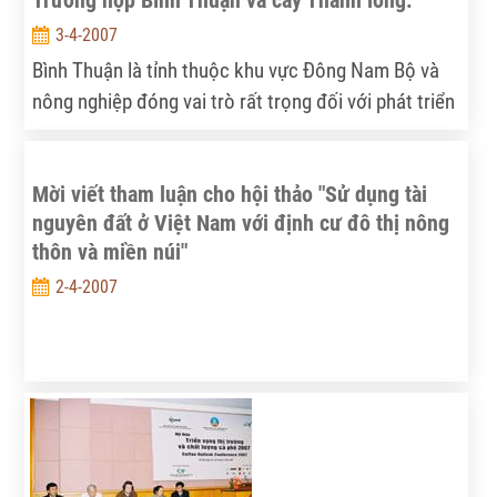
Trường hợp Bình Thuận và cây Thanh long.
3-4-2007
Bình Thuận là tỉnh thuộc khu vực Đông Nam Bộ và
nông nghiệp đóng vai trò rất trọng đối với phát triển
kinh tế-xã hội nói chung và phát triển nông thôn nói
riêng của địa phương: Năm 2005, nông nghiệp chiếm
Mời viết tham luận cho hội thảo "Sử dụng tài
trên 39% GDP của tỉnh.
nguyên đất ở Việt Nam với định cư đô thị nông
thôn và miền núi"
2-4-2007