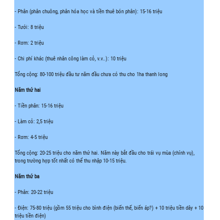
- Phân (phân chuông, phân hóa học và tiền thuê bón phân): 15-16 triệu
- Tưới: 8 triệu
- Rơm: 2 triệu
- Chi phí khác (thuê nhân công làm cỏ, v.v..): 10 triệu
Tổng cộng: 80-100 triệu đầu tư năm đầu chưa có thu cho 1ha thanh long
Năm thứ hai
- Tiền phân: 15-16 triệu
- Làm cỏ: 2,5 triệu
- Rơm: 4-5 triệu
Tổng cộng: 20-25 triệu cho năm thứ hai. Năm này bắt đầu cho trái vụ mùa (chính vụ),
trong trường hợp tốt nhất có thể thu nhập 10-15 triệu.
Năm thứ ba
- Phân: 20-22 triệu
- Điện: 75-80 triệu (gồm 55 triệu cho bình điện (biến thế, biến áp?) + 10 triệu tiền dây + 10
triệu tiền điện)