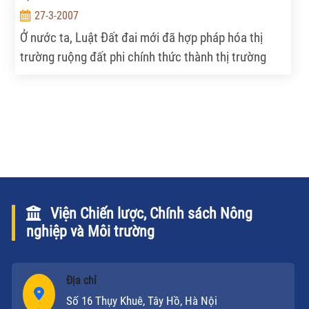
27-3-2007
Ở nước ta, Luật Đất đai mới đã hợp pháp hóa thị
trường ruộng đất phi chính thức thành thị trường
chính thức, về thực chất đã trao quá nhiều quyền
cho người dân (7 quyền), nhưng lại chưa làm rõ
trách nhiệm của người sử dụng với chủ sở hữu - Nhà
nước.
Viện Chiến lược, Chính sách Nông
nghiệp và Môi trường
Địa chỉ
Số 16 Thụy Khuê, Tây Hồ, Hà Nội