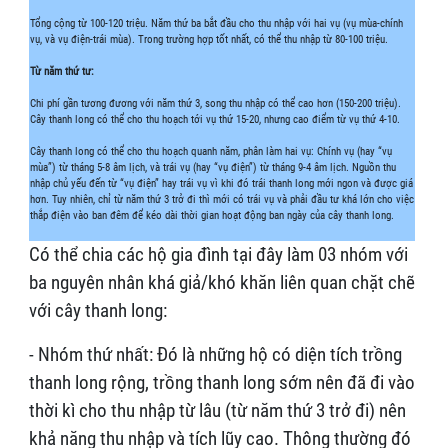
Tổng cộng từ 100-120 triệu. Năm thứ ba bắt đầu cho thu nhập với hai vụ (vụ mùa-chính
vụ, và vụ điện-trái mùa). Trong trường hợp tốt nhất, có thể thu nhập từ 80-100 triệu.
Từ năm thứ tư:
Chi phí gần tương đương với năm thứ 3, song thu nhập có thể cao hơn (150-200 triệu).
Cây thanh long có thể cho thu hoạch tới vụ thứ 15-20, nhưng cao điểm từ vụ thứ 4-10.
Cây thanh long có thể cho thu hoạch quanh năm, phân làm hai vụ: Chính vụ (hay “vụ
mùa”) từ tháng 5-8 âm lịch, và trái vụ (hay “vụ điện”) từ tháng 9-4 âm lịch. Nguồn thu
nhập chủ yếu đến từ “vụ điện” hay trái vụ vì khi đó trái thanh long mới ngon và được giá
hơn. Tuy nhiên, chỉ từ năm thứ 3 trở đi thì mới có trái vụ và phải đầu tư khá lớn cho việc
thắp điện vào ban đêm để kéo dài thời gian hoạt động ban ngày của cây thanh long.
Có thể chia các hộ gia đình tại đây làm 03 nhóm với
ba nguyên nhân khá giả/khó khăn liên quan chặt chẽ
với cây thanh long:
- Nhóm thứ nhất: Đó là những hộ có diện tích trồng
thanh long rộng, trồng thanh long sớm nên đã đi vào
thời kì cho thu nhập từ lâu (từ năm thứ 3 trở đi) nên
khả năng thu nhập và tích lũy cao. Thông thường đó