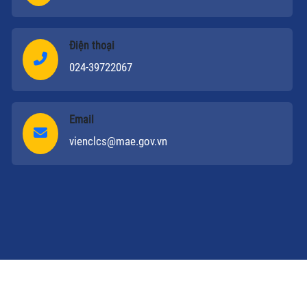
Điện thoại
024-39722067
Email
vienclcs@mae.gov.vn