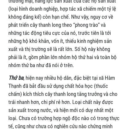
thương mại, năng lực sản xuất của các hộ sản xuất
(loại hình doanh nghiệp, hợp tác xã chiếm một tỷ lệ
không đáng kể) còn hạn chế. Như vậy, nguy cơ về
phát triển cây thanh long theo “phong trào” và
những tác động tiêu cực của nó, trước tiên là tới
những hộ khó khăn, vốn ít, thiếu kinh nghiệm sản
xuất và thị trường sẽ là rất lớn. Số hộ này không
phải là ít, gồm phần lớn nhóm hộ thứ hai và toàn bộ
nhóm thứ ba như đã nói ở trên.
Thứ ba
, hiện nay nhiều hộ dân, đặc biệt tại xã Hàm
Thạnh đã bắt đầu sử dụng chất hóa học (thuốc
chấm) kích thích cây thanh long tăng trưởng và cho
trái nhanh hơn, chi phí rẻ hơn. Loại chất này được
sản xuất trong nước, và hiện mới có duy nhất một
loại. Chưa có trường hợp ngộ độc nào có trong thực
tế, cũng như chưa có nghiên cứu nào chứng minh