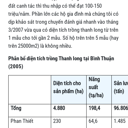
đất canh tác thì thu nhập có thể đạt 100-150
triệu/năm. Phần lớn các hộ gia đình mà chúng tôi có
dịp khảo sát trong chuyến đánh giá nhanh vào tháng
3/2007 vừa qua có diện tích trồng thanh long từ trên
1 mẫu cho tới gần 2 mẫu. Số hộ trên trên 5 mẫu (hay
trên 25000m2) là không nhiều.
Phân bổ diện tích trồng Thanh long tại Bình Thuận
(2005)
Năng
Diện tích cho
Sản lư
suất
sản phẩm (ha)
(tấn)
(tạ/ha)
Tổng
4.880
198,4
96.806
Phan Thiết
230
64,6
1.485