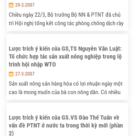
29-3-2007
Chiều ngày 22/3, Bộ trưởng Bộ NN & PTNT đã chủ
trì Hội nghị tổng kết công tác phòng chống dịch rày
nâu (RN), vàng lùn (VL), lùn xoắn lá (LXL) và triển
khai phòng chống dịch vụ hè thu và vụ mùa cho các
Lược trích ý kiến của GS,TS Nguyễn Văn Luật:
tỉnh, thành phía Nam.
Tổ chức hợp tác sản xuất nông nghiệp trong lộ
trình hội nhập WTO
27-3-2007
Sản xuất nông sản hàng hóa có lợi nhuận ngày một
cao là mong muốn của bà con nông dân. Có nhiều
thời cơ đạt nguyện vọng chính đáng khi nền kinh tế
của nước ta gia nhập Tổ chức Thương mại thế giới,
Lược trích ý kiến của GS.VS Đào Thế Tuấn về
hiện chiếm 90% dân số và 95% GDP toàn thế giới.
vấn đề PTNT ở nước ta trong thời kỳ mới (phần
2)