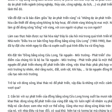
dự án phát triển ngành (nông nghiệp, thủy sản, công nghiệp, du lịch, …) và phát tri
lãnh thổ đó.
Vấn đề đặt ra là bảo đảm giữa “dự án phát triển vùng” và “những dự án phát triể
hòa cần thiết để dòng sông không bị hủy hoại, để chính vùng không bị mai một. N
làm gì để dòng sông “sống” với vùng, với con người và phục vụ con người?
Làm sao thực hiện được sự hài hòa này? Đây là câu hỏi mà trong quá trình triển 
Nhà nước “Điều tra cơ bản tổng hợp đồng bằng sông Cửu Long” (1983-1990), Ban
đã tự đặt cho mình ngay từ đầu và xuyên suốt quá trình điều tra và tổng hợp.
Khi đặt tên “Đồng bằng sông Cửu Long, Tài nguyên - Môi trường - Phát triển” cho
điểm của chúng tôi là bộ ba Tài nguyên - Môi trường - Phát triển phải là một thể
nguyên để phát triển nhưng để phát triển bền vững, việc khai thác phải phù hợp vớ
môi trường tự nhiên, nhớ rằng nước, đất, sinh vật, khí hậu, … là tài nguyên đồng t
cấu tạo nên môi trường.
Trở lại với dòng sông, khai thác nó để phát triển, vậy đâu là những cột mốc cản
vượt qua?
2. Gắn bó với sự phát triển của đồng bằng sông Cửu Long trong suốt ba mươi nă
khai thác dòng sông để phát triển của vùng đất này, tôi luôn nghĩ về nhiệm vụ p
thấy nó cần được xem như một cơ thể sống. Cũng như mọi dòng sông khác trên t
của nó, với nhịp điệu và trao đổi, có quá khứ, hiện tại và tương lai mà chúng ta c