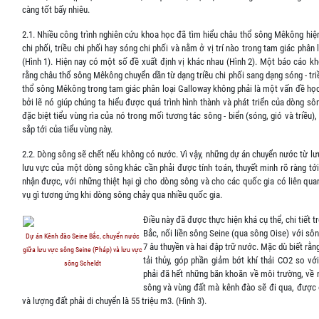
càng tốt bấy nhiêu.
2.1. Nhiều công trình nghiên cứu khoa học đã tìm hiểu châu thổ sông Mêkông hiệ
chi phối, triều chi phối hay sóng chi phối và nằm ở vị trí nào trong tam giác phân 
(Hình 1). Hiện nay có một số đề xuất định vị khác nhau (Hình 2). Một báo cáo k
rằng châu thổ sông Mêkông chuyển dần từ dạng triều chi phối sang dạng sóng - triề
thổ sông Mêkông trong tam giác phân loại Galloway không phải là một vấn đề học
bởi lẽ nó giúp chúng ta hiểu được quá trình hình thành và phát triển của dòng s
đặc biệt tiểu vùng rìa của nó trong mối tương tác sông - biển (sóng, gió và triều)
sắp tới của tiểu vùng này.
2.2. Dòng sông sẽ chết nếu không có nước. Vì vậy, những dự án chuyển nước từ l
lưu vực của một dòng sông khác cần phải được tính toán, thuyết minh rõ ràng tới
nhận được, với những thiệt hại gì cho dòng sông và cho các quốc gia có liên qua
vụ gì tương ứng khi dòng sông chảy qua nhiều quốc gia.
Điều này đã được thực hiện khá cụ thể, chi tiết 
Bắc, nối liền sông Seine (qua sông Oise) với sôn
Dự án Kênh đào Seine Bắc, chuyển nước
7 âu thuyền và hai đập trữ nước. Mặc dù biết rằ
giữa lưu vực sông Seine (Pháp) và lưu vực
tải thủy, góp phần giảm bớt khí thải CO2 so vớ
sông Scheldt
phải đã hết những băn khoăn về môi trường, về n
sông và vùng đất mà kênh đào sẽ đi qua, được 
và lượng đất phải di chuyển là 55 triệu m3. (Hình 3).