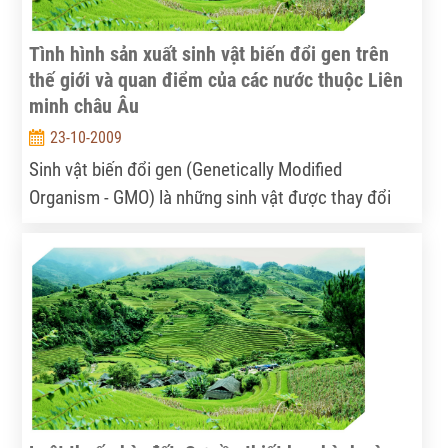
Tình hình sản xuất sinh vật biến đổi gen trên
thế giới và quan điểm của các nước thuộc Liên
minh châu Âu
23-10-2009
Sinh vật biến đổi gen (Genetically Modified
Organism - GMO) là những sinh vật được thay đổi
vật liệu di truyền (ADN) bằng công nghệ sinh học
hiện đại, hay còn gọi là công nghệ gen. GMO đã xuất
hiện hơn 2 thập kỷ nay.