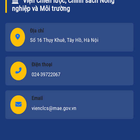
Viện Chiến lược, Chính sách Nông
nghiệp và Môi trường
Địa chỉ
Số 16 Thụy Khuê, Tây Hồ, Hà Nội
Điện thoại
024-39722067
Email
vienclcs@mae.gov.vn