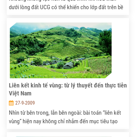
dưới lòng đất UCG có thể khiến cho lớp đất trên bề
mặt bị sụt, lún. Song hiện tượng này sẽ bớt lo ngại
hơn nếu các vỉa than nằm sâu trong lòng đất.
Liên kết kinh tế vùng: từ lý thuyết đến thực tiễn
Việt Nam
27-9-2009
Nhìn từ bên trong, lẫn bên ngoài: bài toán “liên kết
vùng” hiện nay không chỉ nhắm đến mục tiêu tạo
lực, mà còn làm sao phân chia nguồn lực một cách