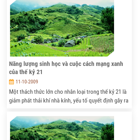
hiệu năng. Bài toán này khó bởi những hạn chế trong
việc quản lý kinh tế vùng hiện nay. Xu hướng liên kết
có, nhưng một sự khởi đầu không phải đơn giản.
Năng lượng sinh học và cuộc cách mạng xanh
của thế kỷ 21
11-10-2009
Một thách thức lớn cho nhân loại trong thế kỷ 21 là
giảm phát thải khí nhà kính, yếu tố quyết định gây ra
biến đổi khí hậu. Vấn đề chính được đặt ra là tìm
được một nguồn năng lượng sạch, rẻ, dồi dào để
thay thế cho nguồn nhiên liệu hóa thạch, được coi là
bẩn và đang được dự báo là sẽ cạn kiệt trong nay