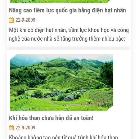
Nâng cao tiềm lực quốc gia bằng điện hạt nhân
22-9-2009
Một khi có điện hạt nhân, tiềm lực khoa học và công
nghệ của nước nhà sẽ tăng trưởng thêm nhiều bậc:
An ninh năng lượng, môi trường bền vững, tiết kiệm
tài nguyên cho con cháu cũng được bảo đảm... Vậy
thì tại sao không?
Khí hóa than chưa hẳn đã an toàn!
22-9-2009
Khoảng không tạo nên từ quá trình khí hóa than