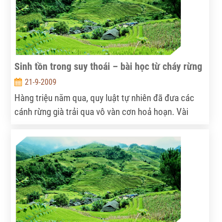
Sinh tồn trong suy thoái – bài học từ cháy rừng
21-9-2009
Hàng triệu năm qua, quy luật tự nhiên đã đưa các
cánh rừng già trải qua vô vàn cơn hoả hoạn. Vài
trăm năm trở lại đây, lực lượng cứu hoả ở các vạt
rừng rậm rạp được huấn luyện để dập lửa càng
nhanh càng tốt. Song có ý kiến quả quyết rằng,
thành công ngày càng cao trong chữa cháy chưa
hẳn đã là một tín hiệu đáng mừng.