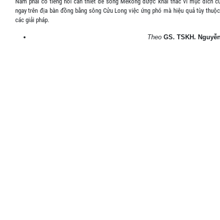
Nam phải có tiếng nói cần thiết để sông Mêkông được khai thác vì mục đích cù
ngay trên địa bàn đồng bằng sông Cửu Long việc ứng phó mà hiệu quả tùy thuộ
các giải pháp.
Theo
GS. TSKH. Nguyễ