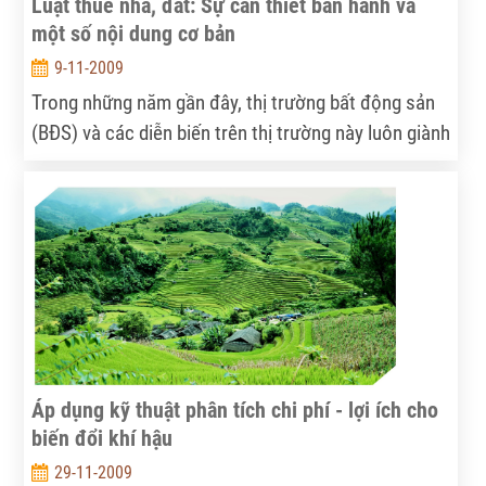
Luật thuế nhà, đất: Sự cần thiết ban hành và
một số nội dung cơ bản
9-11-2009
Trong những năm gần đây, thị trường bất động sản
(BĐS) và các diễn biến trên thị trường này luôn giành
được sự quan tâm của toàn xã hội. Đảng và Nhà
nước ta cũng xác định rõ tầm quan trọng của thị
trường BĐS, nên Nghị quyết Trung ương 7, khóa IX
của Đảng đã đặt ra yêu cầu khá toàn diện về xây
dựng, quản lý thị trường BĐS;
Áp dụng kỹ thuật phân tích chi phí - lợi ích cho
biến đổi khí hậu
29-11-2009