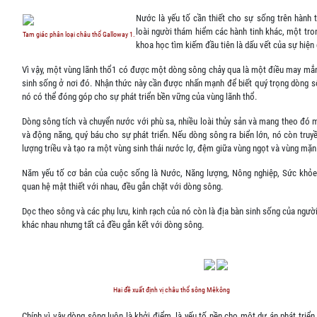
Nước là yếu tố cần thiết cho sự sống trên hành t
loài người thám hiểm các hành tinh khác, một tr
Tam giác phân loại châu thổ Galloway 1.
khoa học tìm kiếm đầu tiên là dấu vết của sự hiện
Vì vậy, một vùng lãnh thổ1 có được một dòng sông chảy qua là một điều may mắ
sinh sống ở nơi đó. Nhận thức này cần được nhấn mạnh để biết quý trọng dòng sô
nó có thể đóng góp cho sự phát triển bền vững của vùng lãnh thổ.
Dòng sông tích và chuyển nước với phù sa, nhiều loài thủy sản và mang theo đó 
và động năng, quý báu cho sự phát triển. Nếu dòng sông ra biển lớn, nó còn truy
lượng triều và tạo ra một vùng sinh thái nước lợ, đệm giữa vùng ngọt và vùng mặn
Năm yếu tố cơ bản của cuộc sống là Nước, Năng lượng, Nông nghiệp, Sức khỏe
quan hệ mật thiết với nhau, đều gắn chặt với dòng sông.
Dọc theo sông và các phụ lưu, kinh rạch của nó còn là địa bàn sinh sống của ngườ
khác nhau nhưng tất cả đều gắn kết với dòng sông.
Hai đề xuất định vị châu thổ sông Mêkông
Chính vì vậy dòng sông luôn là khởi điểm, là yếu tố nền cho một dự án phát triể