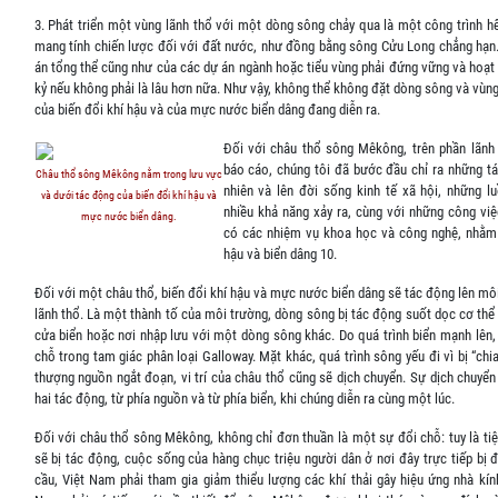
3. Phát triển một vùng lãnh thổ với một dòng sông chảy qua là một công trình h
mang tính chiến lược đối với đất nước, như đồng bằng sông Cửu Long chẳng hạn
án tổng thể cũng như của các dự án ngành hoặc tiểu vùng phải đứng vững và hoạt 
kỷ nếu không phải là lâu hơn nữa. Như vậy, không thể không đặt dòng sông và vùn
của biến đổi khí hậu và của mực nước biển dâng đang diễn ra.
Đối với châu thổ sông Mêkông, trên phần lãnh
báo cáo, chúng tôi đã bước đầu chỉ ra những t
Châu thổ sông Mêkông nằm trong lưu vực
nhiên và lên đời sống kinh tế xã hội, những lu
và dưới tác động của biến đổi khí hậu và
nhiều khả năng xảy ra, cùng với những công việc
mực nước biển dâng.
có các nhiệm vụ khoa học và công nghệ, nhằm 
hậu và biển dâng 10.
Đối với một châu thổ, biến đổi khí hậu và mực nước biển dâng sẽ tác động lên mô
lãnh thổ. Là một thành tố của môi trường, dòng sông bị tác động suốt dọc cơ thể
cửa biển hoặc nơi nhập lưu với một dòng sông khác. Do quá trình biển mạnh lên, 
chỗ trong tam giác phân loại Galloway. Mặt khác, quá trình sông yếu đi vì bị “ch
thượng nguồn ngắt đoạn, vi trí của châu thổ cũng sẽ dịch chuyển. Sự dịch chuyển
hai tác động, từ phía nguồn và từ phía biển, khi chúng diễn ra cùng một lúc.
Đối với châu thổ sông Mêkông, không chỉ đơn thuần là một sự đổi chỗ: tuy là ti
sẽ bị tác động, cuộc sống của hàng chục triệu người dân ở nơi đây trực tiếp bị 
cầu, Việt Nam phải tham gia giảm thiểu lượng các khí thải gây hiệu ứng nhà kín