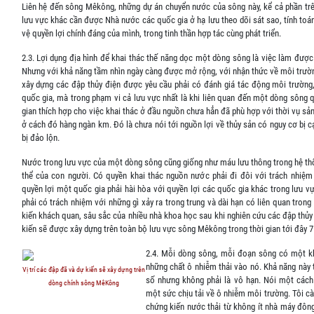
Liên hệ đến sông Mêkông, những dự án chuyển nước của sông này, kể cả phần tr
lưu vực khác cần được Nhà nước các quốc gia ở hạ lưu theo dõi sát sao, tính toá
vệ quyền lợi chính đáng của mình, trong tinh thần hợp tác cùng phát triển.
2.3. Lợi dụng địa hình để khai thác thế năng dọc một dòng sông là việc làm được 
Nhưng với khả năng tầm nhìn ngày càng được mở rộng, với nhận thức về môi trườn
xây dựng các đập thủy điện được yêu cầu phải có đánh giá tác động môi trường
quốc gia, mà trong phạm vi cả lưu vực nhất là khi liên quan đến một dòng sông q
gian thích hợp cho việc khai thác ở đầu nguồn chưa hẳn đã phù hợp với thời vụ sản
ở cách đó hàng ngàn km. Đó là chưa nói tới nguồn lợi về thủy sản có nguy cơ bị c
bị đảo lộn.
Nước trong lưu vực của một dòng sông cũng giống như máu lưu thông trong hệ t
thể của con người. Có quyền khai thác nguồn nước phải đi đôi với trách nhiệm
quyền lợi một quốc gia phải hài hòa với quyền lợi các quốc gia khác trong lưu vự
phải có trách nhiệm với những gì xảy ra trong trung và dài hạn có liên quan trong
kiến khách quan, sâu sắc của nhiều nhà khoa học sau khi nghiên cứu các đập thủy
kiến sẽ được xây dựng trên toàn bộ lưu vực sông Mêkông trong thời gian tới đây 7 
2.4. Mỗi dòng sông, mỗi đoạn sông có một k
những chất ô nhiễm thải vào nó. Khả năng này 
Vị trí các đập đã và dự kiến sẽ xây dựng trên
số nhưng không phải là vô hạn. Nói một các
dòng chính sông MêKông
một sức chịu tải về ô nhiễm môi trường. Tôi cà
chứng kiến nước thải từ không ít nhà máy đông