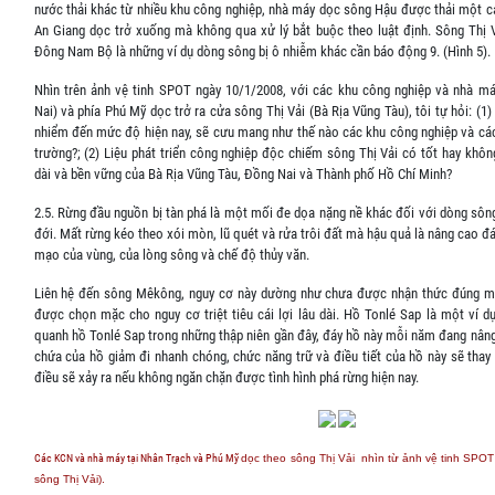
nước thải khác từ nhiều khu công nghiệp, nhà máy dọc sông Hậu được thải một cá
An Giang dọc trở xuống mà không qua xử lý bắt buộc theo luật định. Sông Thị 
Đông Nam Bộ là những ví dụ dòng sông bị ô nhiễm khác cần báo động 9. (Hình 5).
Nhìn trên ảnh vệ tinh SPOT ngày 10/1/2008, với các khu công nghiệp và nhà m
Nai) và phía Phú Mỹ dọc trở ra cửa sông Thị Vải (Bà Rịa Vũng Tàu), tôi tự hỏi: (1) 
nhiểm đến mức độ hiện nay, sẽ cưu mang như thế nào các khu công nghiệp và cá
trường?; (2) Liệu phát triển công nghiệp độc chiếm sông Thị Vải có tốt hay khôn
dài và bền vững của Bà Rịa Vũng Tàu, Đồng Nai và Thành phố Hồ Chí Minh?
2.5. Rừng đầu nguồn bị tàn phá là một mối đe dọa nặng nề khác đối với dòng sông
đới. Mất rừng kéo theo xói mòn, lũ quét và rửa trôi đất mà hậu quả là nâng cao đá
mạo của vùng, của lòng sông và chế độ thủy văn.
Liên hệ đến sông Mêkông, nguy cơ này dường như chưa được nhận thức đúng mứ
được chọn mặc cho nguy cơ triệt tiêu cái lợi lâu dài. Hồ Tonlé Sap là một ví d
quanh hồ Tonlé Sap trong những thập niên gần đây, đáy hồ này mỗi năm đang nâng
chứa của hồ giảm đi nhanh chóng, chức năng trữ và điều tiết của hồ này sẽ thay 
điều sẽ xảy ra nếu không ngăn chặn được tình hình phá rừng hiện nay.
Các KCN và nhà máy tại Nhân Trạch và Phú Mỹ
dọc theo sông Thị Vải
nhìn từ ảnh vệ tinh SPOT
sông Thị Vải).