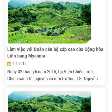
nguyên và Môi trường, Cộng hòa dân chủ nhân dân
Lào do bà Souvany Phonevilay, Phó Vụ trưởng Vụ
Cải thiện chất lượng môi trường, làm trưởng đoàn.
Làm việc với Đoàn cán bộ cấp cao của Cộng hòa
Liên bang Myanma
4-6-2015
Ngày 02 tháng 6 năm 2015, tại Viện Chiến lược,
Chính sách tài nguyên và môi trường, TS. Nguyễn
Thắng – Phó Viện trưởng, đã có buổi tiếp và làm
việc với đoàn cán bộ cấp cao của Cộng hòa Liên
bang Myanma do ông U Moe Oo, Vụ trưởng Vụ Quản
lý và sử dụng Tài nguyên nước, Bộ Nông nghiệp, làm