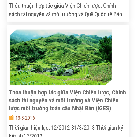
Thỏa thuận hợp tác giữa Viện Chiến lược, Chính
sách tài nguyên và môi trường và Quỹ Quốc tế Bảo
vệ thiên nhiên (WWF) trong việc thực hiện dự
án “Tăng cường khả năng chống chịu và phục hồi
trước những tác động của biến đổi khí hậu: Xây
dựng khung lồng ghép thích ứng với biến đổi khí hậu
dựa trên hệ sinh thái trong xây dựng chính sách tại
Lào và Việt Nam” Thời gian hiệu lực: 7/2012-
30/12/1013 Thời gian ký kết: 21/8/2012
Thỏa thuận hợp tác giữa Viện Chiến lược, Chính
sách tài nguyên và môi trường và Viện Chiến
lược môi trường toàn cầu Nhật Bản (IGES)
13-3-2016
Thời gian hiệu lực: 12/2012-31/3/2013 Thời gian ký
kết: 4/12/2012