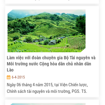
giao lưu với đoàn sinh viên trường Đại học Chuo -
Nhật Bản. TS. Nguyễn Thắng, Phó Viện trưởng,
PGS.TS. Nguyễn Thế Chinh, Phó Viện trưởng và
toàn thể đoàn viên thanh niên của Viện đã tham dự
buổi giao lưu.
Làm việc với đoàn chuyên gia Bộ Tài nguyên và
Môi trường nước Cộng hòa dân chủ nhân dân
Lào
6-4-2015
Ngày 06 tháng 4 năm 2015, tại Viện Chiến lược,
Chính sách tài nguyên và môi trường, PGS. TS.
Nguyễn Thế Chinh - Phó Viện trưởng, đã có buổi tiếp
và làm việc với đoàn chuyên gia thuộc Bộ Tài