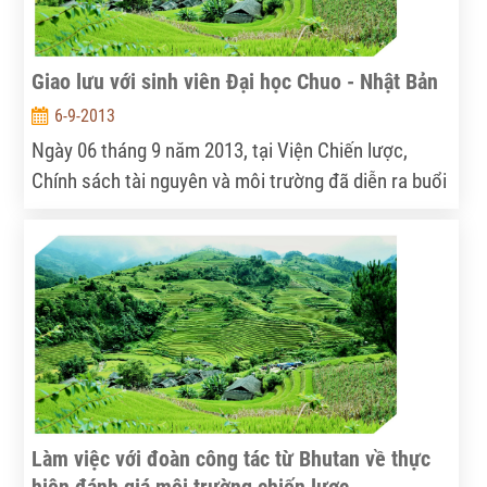
Giao lưu với sinh viên Đại học Chuo - Nhật Bản
6-9-2013
Ngày 06 tháng 9 năm 2013, tại Viện Chiến lược,
Chính sách tài nguyên và môi trường đã diễn ra buổi
giao lưu giữa các đoàn viên thanh niên của Viện và
đoàn sinh viên trường Đại học Chuo - Nhật Bản.
PGS.TS. Nguyễn Thế Chinh, Phó Viện trưởng chủ trì
buổi giao lưu.
Làm việc với đoàn công tác từ Bhutan về thực