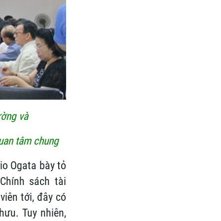
ường và
quan tâm chung
io Ogata bày tỏ
Chính sách tài
viên tới, đây có
hưu. Tuy nhiên,