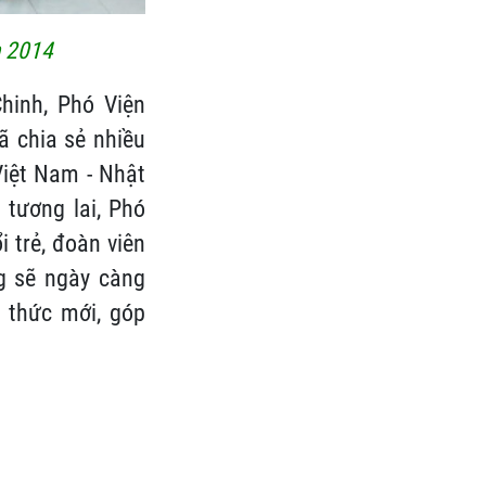
n 2014
hinh, Phó Viện
ã chia sẻ nhiều
Việt Nam - Nhật
 tương lai, Phó
i trẻ, đoàn viên
ng sẽ ngày càng
n thức mới, góp