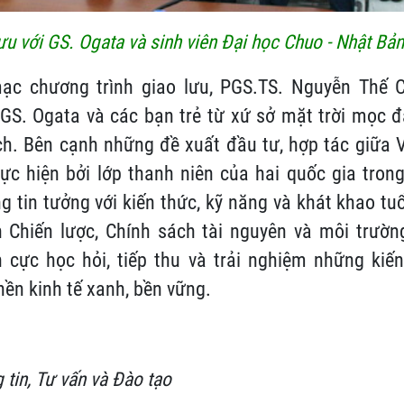
ưu với GS. Ogata và sinh viên Đại học Chuo - Nhật Bả
ạc chương trình giao lưu, PGS.TS. Nguyễn Thế C
GS. Ogata và các bạn trẻ từ xứ sở mặt trời mọc đ
ch. Bên cạnh những đề xuất đầu tư, hợp tác giữa 
c hiện bởi lớp thanh niên của hai quốc gia trong
g tin tưởng với kiến thức, kỹ năng và khát khao tuổ
n Chiến lược, Chính sách tài nguyên và môi trườ
h cực học hỏi, tiếp thu và trải nghiệm những kiế
ền kinh tế xanh, bền vững.
tin, Tư vấn và Đào tạo