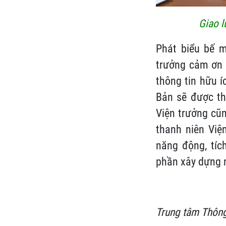
Giao l
Phát biểu bế m
trưởng cảm ơn 
thông tin hữu í
Bản sẽ được thự
Viện trưởng cũn
thanh niên Việ
năng động, tíc
phần xây dựng n
Trung tâm Thông 