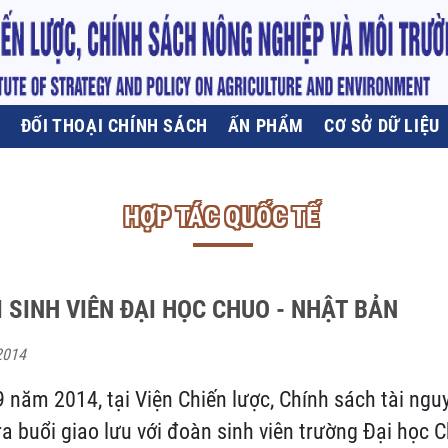
U
ĐỐI THOẠI CHÍNH SÁCH
ẤN PHẨM
CƠ SỞ DỮ LIỆU
HỢP TÁC QUỐC TẾ
I SINH VIÊN ĐẠI HỌC CHUO - NHẬT BẢN
2014
 năm 2014, tại Viện Chiến lược, Chính sách tài ngu
ra buổi giao lưu với đoàn sinh viên trường Đại học 