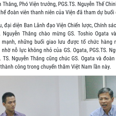
 Thắng, Phó Viện trưởng, PGS.TS. Nguyễn Thế Chin
thể đoàn viên thanh niên của Viện đã tham dự buổi 
ưu, đại diện Ban Lãnh đạo Viện Chiến lược, Chính sá
. Nguyễn Thắng chào mừng GS. Toshio Ogata và 
 mạnh, những buổi giao lưu được tổ chức hàng 
là nhờ nỗ lực không nhỏ của GS. Ogata, PGS.TS. N
. TS. Nguyễn Thắng cũng chúc GS. Ogata và đoàn 
ẻ, thành công trong chuyến thăm Việt Nam lần này.