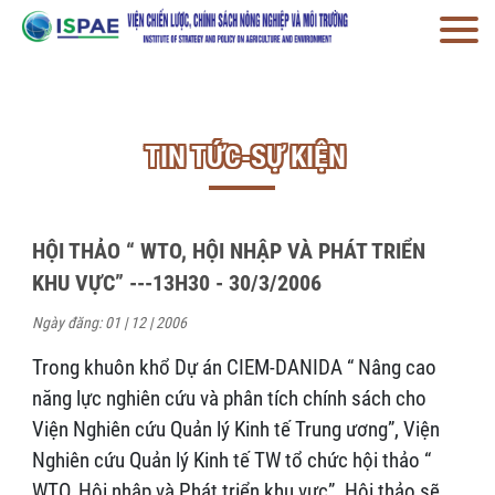
TIN TỨC-SỰ KIỆN
HỘI THẢO “ WTO, HỘI NHẬP VÀ PHÁT TRIỂN
KHU VỰC” ---13H30 - 30/3/2006
Ngày đăng: 01 | 12 | 2006
Trong khuôn khổ Dự án CIEM-DANIDA “ Nâng cao
năng lực nghiên cứu và phân tích chính sách cho
Viện Nghiên cứu Quản lý Kinh tế Trung ương”, Viện
Nghiên cứu Quản lý Kinh tế TW tổ chức hội thảo “
WTO, Hội nhập và Phát triển khu vực”. Hội thảo sẽ