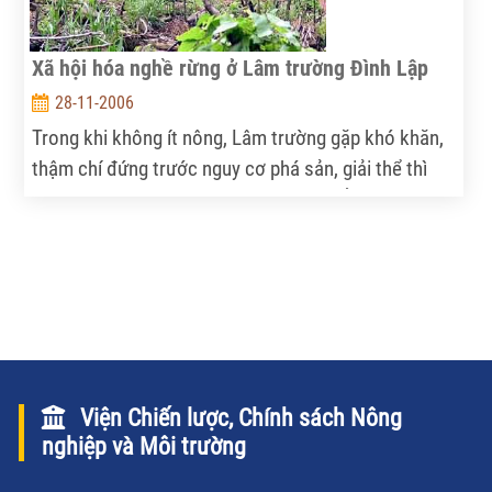
Xã hội hóa nghề rừng ở Lâm trường Ðình Lập
28-11-2006
Trong khi không ít nông, Lâm trường gặp khó khăn,
thậm chí đứng trước nguy cơ phá sản, giải thể thì
Lâm trường Ðình Lập (Lạng Sơn) lại khẳng định
được hướng làm ăn hiệu quả, làm giàu từ cây thông
mã vĩ, trở thành điểm sáng trên vùng biên giới.
Viện Chiến lược, Chính sách Nông
nghiệp và Môi trường