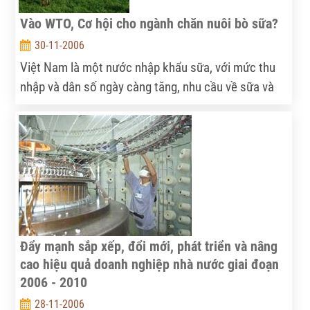
Vào WTO, Cơ hội cho ngành chăn nuôi bò sữa?
30-11-2006
Việt Nam là một nước nhập khẩu sữa, với mức thu
nhập và dân số ngày càng tăng, nhu cầu về sữa và
các sản phẩm từ sữa cũng ngày càng lớn. Đến năm
2005, nước ta mới chỉ đáp ứng được khoảng 22%
nhu cầu tiêu dùng sữa trong nước. Trong thời gian
gần đây, các tỉnh địa phương đã triển khai chương
trình phát triển chăn nuôi bò sữa nhằm thay thế một
phần nguyên liệu nhập khẩu. Tuy nhiên, chi phí đầu
vào cao, giá thu mua sữa thấp đã khiến cho nhiều
nông dân trong cảnh “điêu đứng”. Đặc biệt, trước
Đẩy mạnh sắp xếp, đổi mới, phát triển và nâng
tình hình sắp gia nhập WTO, tương lai ngành sữa sẽ
cao hiệu quả doanh nghiệp nhà nước giai đoạn
ra sao?
2006 - 2010
28-11-2006