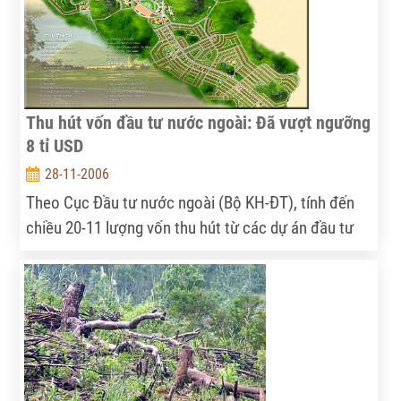
thông báo nguồn vốn trái phiếu Chính phủ cho các
dự án thuỷ lợi ĐBSCL giai đoạn 2006-2010 là 626,6 tỷ
đồng, cho 12 dự án:
Thu hút vốn đầu tư nước ngoài: Đã vượt ngưỡng
8 tỉ USD
28-11-2006
Theo Cục Đầu tư nước ngoài (Bộ KH-ĐT), tính đến
chiều 20-11 lượng vốn thu hút từ các dự án đầu tư
nước ngoài trong cả nước đã vượt ngưỡng 8 tỉ USD,
vượt khá xa chỉ tiêu cả năm 2006 là 6,5 tỉ USD.