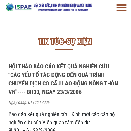
TIN TỨC-SỰ KIỆN
HỘI THẢO BÁO CÁO KẾT QUẢ NGHIÊN CỨU
"CÁC YẾU TỐ TÁC ĐỘNG ĐẾN QUÁ TRÌNH
CHUYỂN DỊCH CƠ CẤU LAO ĐỘNG NÔNG THÔN
VN"---- 8H30, NGÀY 23/3/2006
Ngày đăng: 01 | 12 | 2006
Báo cáo kết quả nghiên cứu. Kính mời các cán bộ
nghiên cứu của Viện quan tâm đến dự
8h30, ngày 23/3/2006