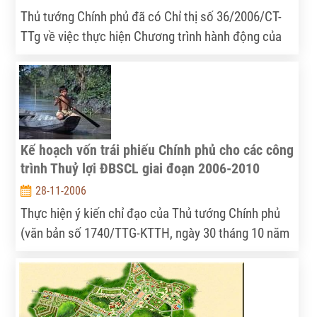
Thủ tướng Chính phủ đã có Chỉ thị số 36/2006/CT-
TTg về việc thực hiện Chương trình hành động của
Chính phủ về đẩy mạnh sắp xếp, đổi mới, phát triển
và nâng cao hiệu quả doanh nghiệp nhà nước giai
đoạn 2006 - 2010. Agroinfo trân trọng giới thiệu với
bạn đọc toàn văn Chỉ thị này.
Kế hoạch vốn trái phiếu Chính phủ cho các công
trình Thuỷ lợi ĐBSCL giai đoạn 2006-2010
28-11-2006
Thực hiện ý kiến chỉ đạo của Thủ tướng Chính phủ
(văn bản số 1740/TTG-KTTH, ngày 30 tháng 10 năm
2006) về việc đầu tư các công trình thuỷ lợi vùng
ĐBSCL sử dụng nguồn vốn trái phiếu Chính phủ giai
đoạn 2006-2010, ngày 13 tháng 11 năm 2006, Bộ Kế
hoạch và Đầu tư đã có văn bản số 8409/BKH-KTNN,