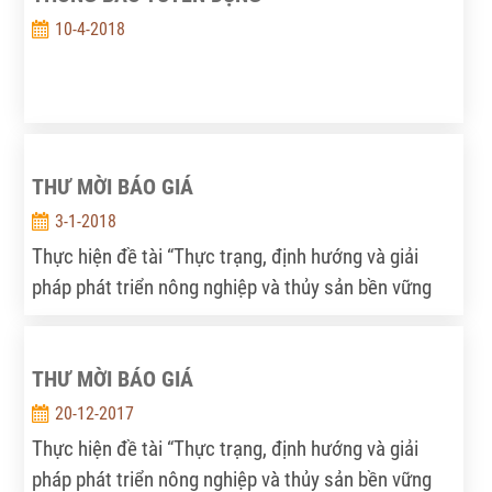
10-4-2018
THƯ MỜI BÁO GIÁ
3-1-2018
Thực hiện đề tài “Thực trạng, định hướng và giải
pháp phát triển nông nghiệp và thủy sản bền vững
vùng Tây Nam Bộ”, Viện Chính sách và Chiến lược
PTNNNT mời nhà cung cấp dịch vụ cho thuê xe ôtô
THƯ MỜI BÁO GIÁ
vận chuyển khách báo giá theo các yêu cầu dưới
đây:
20-12-2017
Thực hiện đề tài “Thực trạng, định hướng và giải
pháp phát triển nông nghiệp và thủy sản bền vững