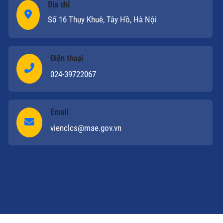
Địa chỉ
Số 16 Thụy Khuê, Tây Hồ, Hà Nội
Điện thoại
024-39722067
Email
vienclcs@mae.gov.vn