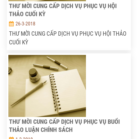
THƯ MỜI CUNG CẤP DỊCH VỤ PHỤC VỤ HỘI
THẢO CUỐI KỲ
26-3-2018
THƯ MỜI CUNG CẤP DỊCH VỤ PHỤC VỤ HỘI THẢO
CUỐI KỲ
THƯ MỜI CUNG CẤP DỊCH VỤ PHỤC VỤ BUỔI
THẢO LUẬN CHÍNH SÁCH