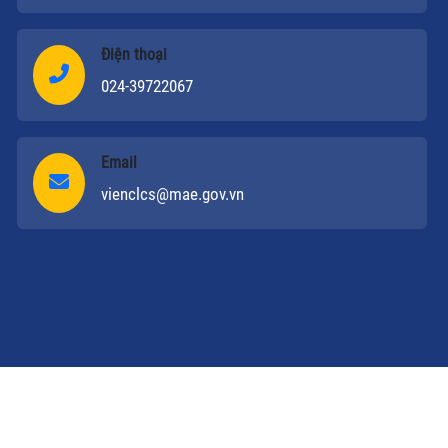
Điện thoại
024-39722067
Email
vienclcs@mae.gov.vn