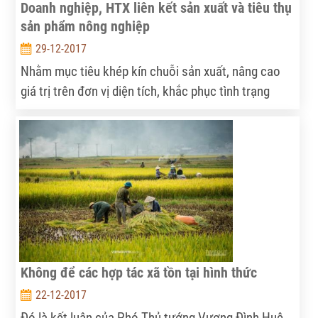
Doanh nghiệp, HTX liên kết sản xuất và tiêu thụ
sản phẩm nông nghiệp
29-12-2017
Nhằm mục tiêu khép kín chuỗi sản xuất, nâng cao
giá trị trên đơn vị diện tích, khắc phục tình trạng
được mùa mất giá do dư thừa sản phẩm, mới đây,
ngày Trung tâm Khuyến nông Ninh Bình đã tổ chức
hội nghị "Xúc tiến liên kết sản xuất và tiêu thụ sản
phẩm nông nghiệp vụ đông năm 2017".
Không để các hợp tác xã tồn tại hình thức
22-12-2017
Đó là kết luận của Phó Thủ tướng Vương Đình Huệ