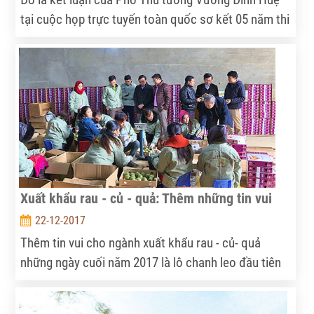
tại cuộc họp trực tuyến toàn quốc sơ kết 05 năm thi
hành Luật Hợp tác xã năm 2012.
Xuất khẩu rau - củ - quả: Thêm những tin vui
22-12-2017
Thêm tin vui cho ngành xuất khẩu rau - củ- quả
những ngày cuối năm 2017 là lô chanh leo đầu tiên
của nông dân Sơn La đã được xuất sang thị trường
EU, khép lại một năm “viên mãn” của ngành rau - củ -