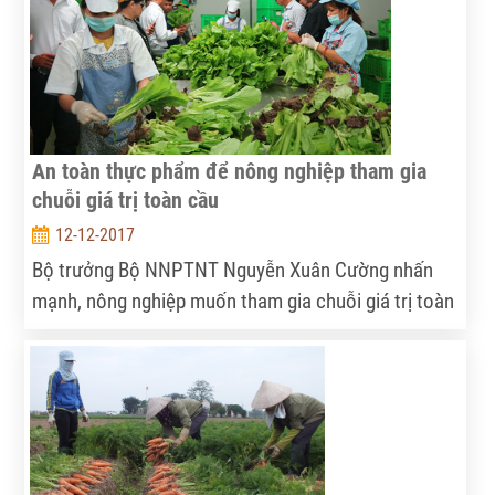
thúc đẩy tăng năng suất lao động, ngoài việc nâng
cao trình độ kỹ năng nghề cho người lao động thì
những vấn đề liên quan khác cũng cần được quan
tâm.
An toàn thực phẩm để nông nghiệp tham gia
chuỗi giá trị toàn cầu
12-12-2017
Bộ trưởng Bộ NNPTNT Nguyễn Xuân Cường nhấn
mạnh, nông nghiệp muốn tham gia chuỗi giá trị toàn
cầu cần tổ chức lại sản xuất theo hướng hợp tác,
liên kết theo chuỗi giá trị khép kín, gắn sản xuất
nguyên liệu với chế biến và tiêu thụ sản phẩm theo
chuỗi giá trị, tập trung giải quyết an toàn thực phẩm
(ATTP), phát triển thị trường.