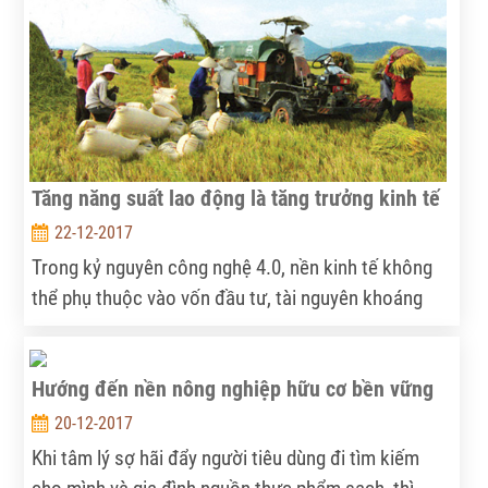
quả, điểm sáng mới trong lĩnh vực nông nghiệp.
Tăng năng suất lao động là tăng trưởng kinh tế
22-12-2017
Trong kỷ nguyên công nghệ 4.0, nền kinh tế không
thể phụ thuộc vào vốn đầu tư, tài nguyên khoáng
sản và lực lượng lao động giá rẻ mà phụ thuộc vào
năng suất lao động.
Hướng đến nền nông nghiệp hữu cơ bền vững
20-12-2017
Khi tâm lý sợ hãi đẩy người tiêu dùng đi tìm kiếm