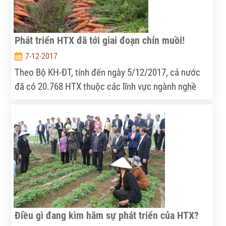
Phát triển HTX đã tới giai đoạn chín muồi!
7-12-2017
Theo Bộ KH-ĐT, tính đến ngày 5/12/2017, cả nước
đã có 20.768 HTX thuộc các lĩnh vực ngành nghề
khác nhau, trong đó có hơn 6.378 HTX được thành
lập mới kể từ khi có Luật HTX...
Điều gì đang kìm hãm sự phát triển của HTX?