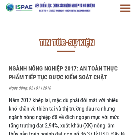
TIN TỨC-SỰ KIỆN
NGÀNH NÔNG NGHIỆP 2017: AN TOÀN THỰC
PHẨM TIẾP TỤC ĐƯỢC KIỂM SOÁT CHẶT
Ngày đăng: 02 | 01 | 2018
Năm 2017 khép lại, mặc dù phải đối mặt với nhiều
khó khăn về thiên tai và thị trường đầu ra nhưng
ngành nông nghiệp đã về đích ngoạn mục với mức
tăng trưởng đạt 2,94%, xuất khẩu (XK) nông lâm
thủy sản toàn ngành đạt con số 36,37 tỷ USD. Đây là