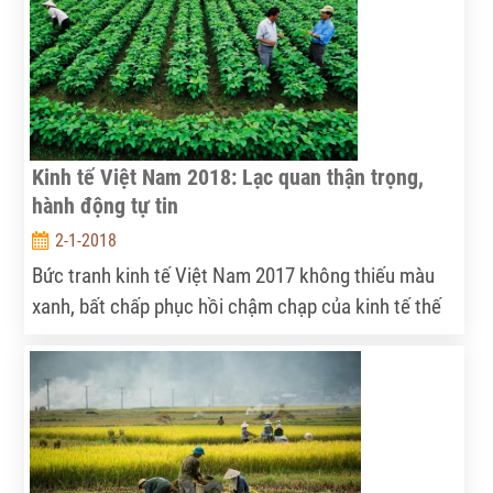
năng cạnh tranh cao; tăng thu nhập và cải thiện đời
sống của dân cư nông thôn; quản lý và sử dụng hiệu
quả, bền vững tài nguyên thiên nhiên, bảo vệ môi
trường.
Kinh tế Việt Nam 2018: Lạc quan thận trọng,
hành động tự tin
2-1-2018
Bức tranh kinh tế Việt Nam 2017 không thiếu màu
xanh, bất chấp phục hồi chậm chạp của kinh tế thế
giới và khu vực.