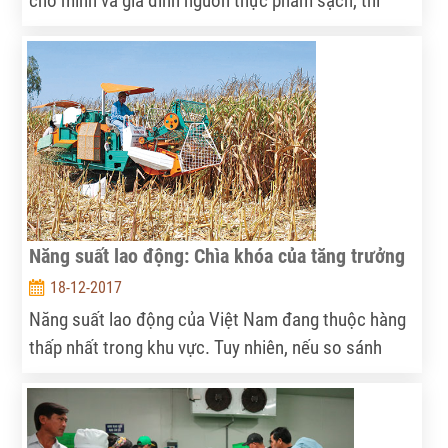
cho mình và gia đình nguồn thực phẩm sạch, thì
cũng là lúc những sản phẩm mang tên gọi “hữu cơ”
xuất hiện như nấm sau mưa.
Năng suất lao động: Chìa khóa của tăng trưởng
18-12-2017
Năng suất lao động của Việt Nam đang thuộc hàng
thấp nhất trong khu vực. Tuy nhiên, nếu so sánh
năng suất lao động cụ thể của từng lao động thì
người Việt không thua kém, thậm chí trong nhiều
lĩnh vực tay nghề còn trội hơn. Điều này cho thấy, để