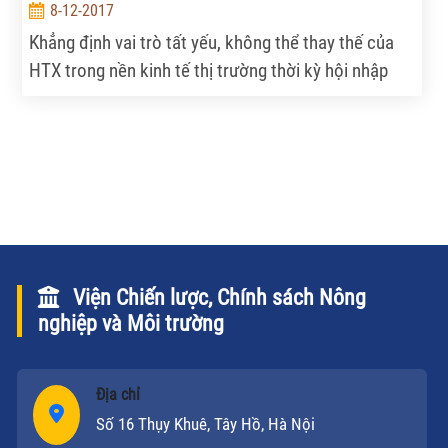
8-12-2017
Khẳng định vai trò tất yếu, không thể thay thế của
HTX trong nền kinh tế thị trường thời kỳ hội nhập
nhưng Bí thư Thành ủy TP.HCM Nguyễn Thiện Nhân
cũng nêu nhiều bất cập đang kìm hãm sự phát triển
của HTX tại nước ta, đặc biệt là chính sách hỗ trợ.
Viện Chiến lược, Chính sách Nông
nghiệp và Môi trường
Địa chỉ
Số 16 Thụy Khuê, Tây Hồ, Hà Nội