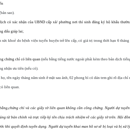
ển
(bản sao).
 lịch có xác nhận của UBND cấp xã/ phường nơi thí sinh đăng ký hộ khẩu thườn
g dấu giáp lai;
 sức khoẻ do bệnh viện tuyến huyện trở lên cấp, có giá trị trong thời hạn 6 thán
ằng chứng chỉ có liên quan
(nếu bằng tiếng nước ngoài phải kèm theo bản dịch tiếng
ng nhận ưu tiên (nếu có).
õ họ, tên ngày tháng năm sinh ở mặt sau ảnh, 02 phong bì có dán tem ghi rõ địa chỉ
có liên quan.
bằng,chứng chỉ và các giấy tờ liên quan không cần công chứng. Người dự tuyển
ng từ bản chính và trực tiếp ký tên chịu trách nhiệm về các giấy tờ trên. Hội đồ
ớc khi quyết định tuyển dụng. Người dự tuyển khai man hồ sơ sẽ bị loại và bị xử 