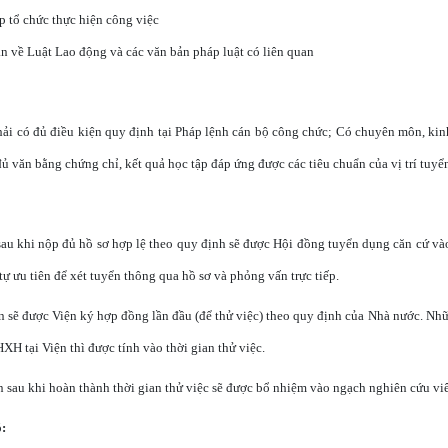
p tổ chức thực hiện công việc
ản về Luật Lao động và các văn bản pháp luật có liên quan
ải có đủ điều kiện quy định tại Pháp lệnh cán bộ công chức; Có chuyên môn, ki
đủ văn bằng chứng chỉ, kết quả học tập đáp ứng được các tiêu chuẩn của vị trí tuyể
sau khi nộp đủ hồ sơ hợp lệ theo quy định sẽ được Hội đồng tuyển dụng căn cứ vào 
ự ưu tiên để xét tuyển thông qua hồ sơ và phỏng vấn trực tiếp.
n sẽ được Viện ký hợp đồng lần đầu (để thử việc) theo quy định của Nhà nước. Nhữ
H tại Viện thì được tính vào thời gian thử việc.
n sau khi hoàn thành thời gian thử việc sẽ được bổ nhiệm vào ngạch nghiên cứu vi
ó: