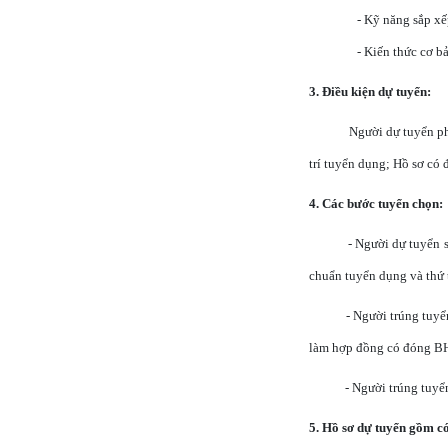
- Kỹ năng sắp xế
- Kiến thức cơ b
3. Điều kiện dự tuyển:
Người dự tuyển ph
trí tuyển dụng; Hồ sơ có 
4. Các bước tuyển chọn:
- Người dự tuyển 
chuẩn tuyển dụng và thứ t
- Người trúng tuyể
làm hợp đồng có đóng BHX
- Người trúng tuyể
5.
Hồ sơ dự tuyển gồm c