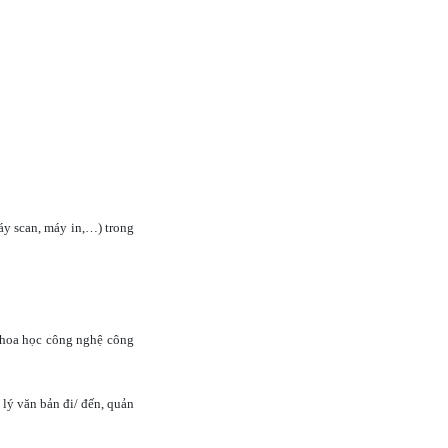
áy scan, máy in,…) trong
 khoa học công nghệ công
lý văn bản đi/ đến, quản