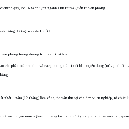
ọc chính quy, loại Khá chuyên ngành Lưu trữ và Quản trị văn phòng
Anh tương đương trình độ C trở lên
c văn phòng tương đương trình độ B trở lên
ạo các phần mềm vi tính và các phương tiện, thiết bị chuyên dụng (máy phô tô, m
phòng.
ít nhất 1 năm (12 tháng) làm công tác văn thư tại các đơn vị sự nghiệp, tổ chức
thức về chuyên môn nghiệp vụ công tác văn thư: kỹ năng soạn thảo văn bản, quản 