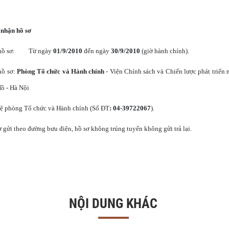
 nhận hồ sơ
hồ sơ:
Từ ngày
01/9/2010
đến ngày
30/9/2010
(giờ hành chính).
hồ sơ:
Phòng Tổ chức và Hành chính
- Viện Chính sách và Chiến lược phát triển
ồ - Hà Nội
n hệ phòng Tổ chức và Hành chính (Số ĐT
: 04-39722067
).
 gửi theo đường bưu điện, hồ sơ không trúng tuyển không gửi trả lại.
NỘI DUNG KHÁC