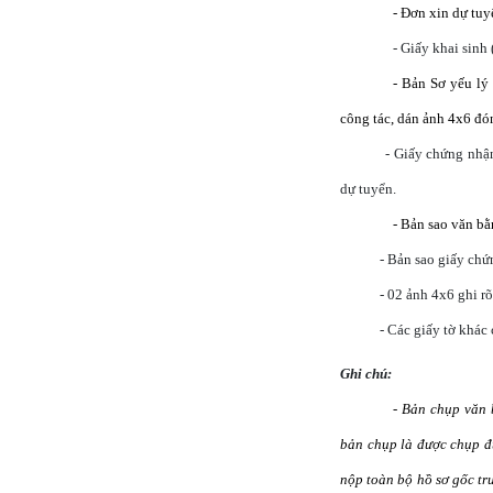
- Đơn xin dự tuy
- Giấy khai sinh 
- Bản Sơ yếu lý
công tác, dán ảnh 4x6 đón
- Giấy chứng nhận
dự tuyển.
- Bản sao văn b
- Bản sao giấy chứ
- 02 ảnh 4x6 ghi r
- Các giấy tờ khác 
Ghi chú:
- Bản chụp văn 
bản chụp là được chụp đú
nộp toàn bộ hồ sơ gốc trư