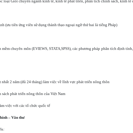
c loại Giỏi chuyên ngành kinh tế, kinh tế phát triển, phân tích chính sách, kinh t
nh (ưu tiên ứng viên sử dụng thành thạo ngoại ngữ thứ hai là tiếng Pháp)
n mềm chuyên môn (EVIEWS, STATA,SPSS), các phương pháp phân tích định tính, 
t nhất 2 năm (đủ 24 tháng) làm việc về lĩnh vực phát triển nông thôn
h sách phát triển nông thôn của Việt
Nam
àm việc với các tổ chức quốc tế
chính – Văn thư
ển: