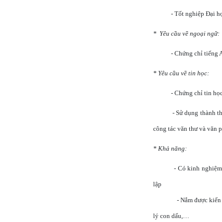
- Tốt nghiệp Đại h
*
Yêu cầu về ngoại ngữ:
-
Chứng chỉ tiếng 
* Yêu cầu về tin học:
- Chứng chỉ tin họ
-
Sử dụng thành th
công tác văn thư và văn 
* Khả năng:
- Có kinh nghiệm 
lập
- Nắm được kiến 
lý con dấu,…