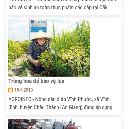
bảo vệ sinh an toàn thực phẩm các cấp tại Đăk
Lăkđã chỉ đạo thành lập 381 đoàn thanh tra, kiểm
tra liên ngành về an toàn vệ sinh thực phẩm, kiểm
tra gần 9.000 cơ sở sản xuất, kinh doanh thực phẩm,
dịch vụ ăn uống.
Trồng hoa để bảo vệ lúa
15-7-2010
AGROINFO - Nông dân ở ấp Vĩnh Phước, xã Vĩnh
Bình, huyện Châu Thành (An Giang) đang áp dụng
thành công một công nghệ sinh thái là trồng hoa
dọc theo bờ ruộng để bảo vệ mùa màng nhằm phát