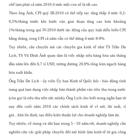
chế lạm phát cả năm 2010 ở mức một con số là rất cao.
Theo ông Ánh, CPI quý III-2010 có thể tiếp tục tăng thấp ở mức 0,2-
0,5%/tháng trước khi bước vào giai đoạn tăng cao hơn khoảng
1%/tháng trong quí IV-2010 dưới tác động của quy luật diễn biến CPI
hằng tháng, song CPI cả năm vẫn có thể dừng ở mức 8-9%.
Tuy nhiên, câu chuyện mà các chuyên gia kinh tế như TS Trần Du
Lịch, TS Vũ Đình Ánh quan tâm là việc nhập siêu hàng hóa sáu tháng
đầu năm lên đến 6,7 tỉ USD, tương đương 20,9% tổng kim ngạch hàng
hóa xuất khẩu.
Ông Trần Du Lịch - ủy viên Ủy ban Kinh tế Quốc hội - báo động tình
trạng quá lạm dụng việc nhập bán thành phẩm vào tiêu thụ trong nước
(còn gọi là tiêu thụ trên sức mình). Ông Lịch cho biết trong ngắn hạn từ
nay đến cuối năm 2010 các chính sách kinh tế vĩ mô, lãi suất, tỉ
giá... khá ổn định, tạo điều kiện thuận lợi cho doanh nghiệp làm ăn.
Tuy nhiên, về trung và dài hạn trong 5 - 10 năm tới, doanh nghiệp cần
nghiên cứu các giải pháp chuyển đổi mô hình làm kinh tế từ gia công