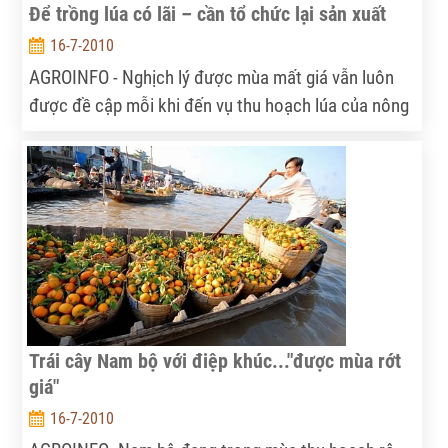
Để trồng lúa có lãi – cần tổ chức lại sản xuất
16-7-2010
AGROINFO - Nghịch lý được mùa mất giá vẫn luôn
được đề cập mỗi khi đến vụ thu hoạch lúa của nông
dân ở ĐBSCL. Người dân như ngồi trên đống lửa khi
lúa làm ra không tiêu thụ được, phải chất đống và lo
bảo quản. Trong khi đó, giá thành sản xuất bị đẩy
lên cao.
Trái cây Nam bộ với điệp khúc..."được mùa rớt
giá"
16-7-2010