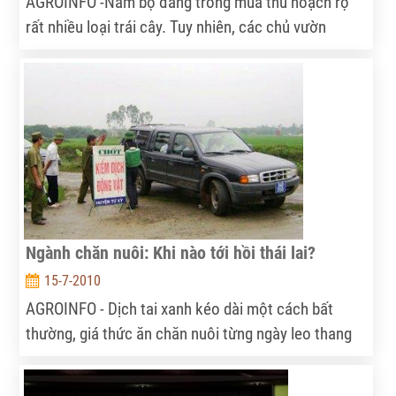
AGROINFO -Nam bộ đang trong mùa thu hoạch rộ
rất nhiều loại trái cây. Tuy nhiên, các chủ vườn
không mấy vui mừng vì giá trái cây sụt giảm liên tục.
Cả ở miền Tây cũng như miền Đông Nam bộ, nhiều
vườn cây trĩu quả mà không thu được là bao. Có
những loại cây như chôm chôm, bơ… nhiều nhà vườn
không muốn hái, để mặc cho rụng xuống đất.
Ngành chăn nuôi: Khi nào tới hồi thái lai?
15-7-2010
AGROINFO - Dịch tai xanh kéo dài một cách bất
thường, giá thức ăn chăn nuôi từng ngày leo thang
và việc nhập khẩu thịt gia súc, gia cầm khiến nỗ lực
khôi phục đàn gia súc của nông dân sau dịch càng