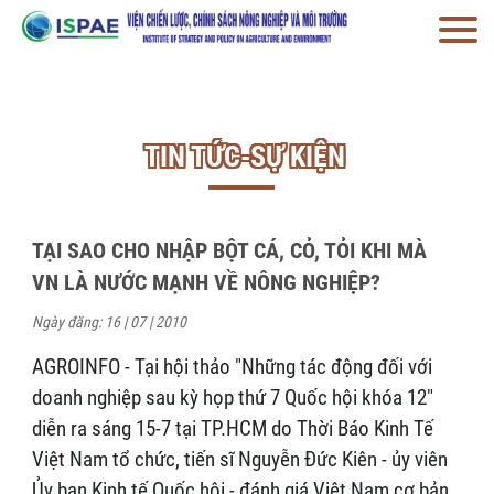
TIN TỨC-SỰ KIỆN
TẠI SAO CHO NHẬP BỘT CÁ, CỎ, TỎI KHI MÀ
VN LÀ NƯỚC MẠNH VỀ NÔNG NGHIỆP?
Ngày đăng: 16 | 07 | 2010
AGROINFO - Tại hội thảo "Những tác động đối với
doanh nghiệp sau kỳ họp thứ 7 Quốc hội khóa 12"
diễn ra sáng 15-7 tại TP.HCM do Thời Báo Kinh Tế
Việt Nam tổ chức, tiến sĩ Nguyễn Đức Kiên - ủy viên
Ủy ban Kinh tế Quốc hội - đánh giá Việt Nam cơ bản