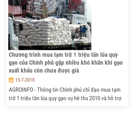
triển nông nghiệp theo hướng bền vững..
Chương trình mua tạm trữ 1 triệu tấn lúa quy
gạo của Chính phủ gặp nhiều khó khăn khi gạo
xuất khẩu còn chưa được giá
15-7-2010
AGROINFO - Thông tin Chính phủ chỉ đạo mua tạm
trữ 1 triệu tấn lúa quy gạo vụ hè thu 2010 và hỗ trợ
100% lãi suất cho doanh nghiệp (DN) mua lúa, gạo
tạm trữ trong 2 tháng (từ 15-7 đến 15-9) đang tác
động đến thị trường lúa gạo ở ĐBSCL và cả nước.