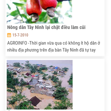
Nông dân Tây Ninh lại chặt điều làm củi
15-7-2010
AGROINFO -Thời gian vừa qua có không ít hộ dân ở
nhiều địa phương trên địa bàn Tây Ninh đã tự tay
chặt bỏ cây điều để tiến hành trồng mì và cao su.
Bởi lẽ giá củ mì và mủ cao su luôn ở mức cao, trong
khi giá cả hạt điều năm nay lại tiếp tục bấp bênh.
Còn thân cây điều lại dễ bị sâu bệnh hại.