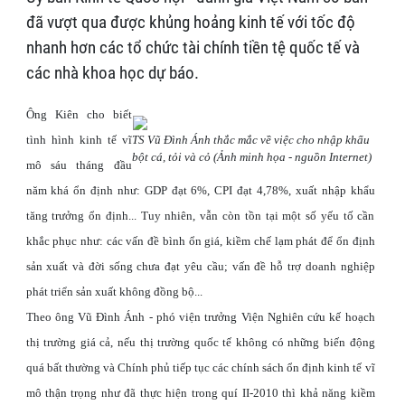
đã vượt qua được khủng hoảng kinh tế với tốc độ
nhanh hơn các tổ chức tài chính tiền tệ quốc tế và
các nhà khoa học dự báo.
Ông Kiên cho biết
tình hình kinh tế vĩ
TS Vũ Đình Ánh thắc mắc về việc cho nhập khẩu
bột cá, tỏi và cỏ (Ảnh minh họa - nguồn Internet)
mô sáu tháng đầu
năm khá ổn định như: GDP đạt 6%, CPI đạt 4,78%, xuất nhập khẩu
tăng trưởng ổn định... Tuy nhiên, vẫn còn tồn tại một số yếu tố cần
khắc phục như: các vấn đề bình ổn giá, kiềm chế lạm phát để ổn định
sản xuất và đời sống chưa đạt yêu cầu; vấn đề hỗ trợ doanh nghiệp
phát triển sản xuất không đồng bộ...
Theo ông Vũ Đình Ánh - phó viện trưởng Viện Nghiên cứu kế hoạch
thị trường giá cả, nếu thị trường quốc tế không có những biến động
quá bất thường và Chính phủ tiếp tục các chính sách ổn định kinh tế vĩ
mô thận trọng như đã thực hiện trong quí II-2010 thì khả năng kiềm