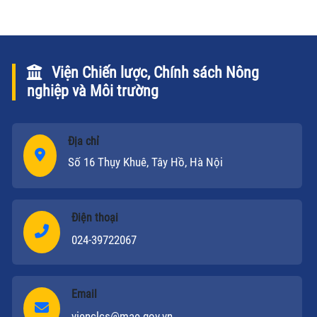
Viện Chiến lược, Chính sách Nông
nghiệp và Môi trường
Địa chỉ
Số 16 Thụy Khuê, Tây Hồ, Hà Nội
Điện thoại
024-39722067
Email
vienclcs@mae.gov.vn