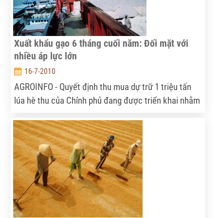
Xuất khẩu gạo 6 tháng cuối năm: Đối mặt với
nhiều áp lực lớn
16-7-2010
AGROINFO - Quyết định thu mua dự trữ 1 triệu tấn
lúa hè thu của Chính phủ đang được triển khai nhằm
kích thích giá gạo trong nước tăng. Tuy nhiên, theo
các chuyên gia, rất khó xảy ra tình trạng giá lúa
trong nước được kéo lên vì giá gạo trên thị trường
thế giới đang ở mức thấp. Hơn nữa, các doanh
nghiệp thu mua lúa gạo không phải để xuất khẩu
ngay mà để trong kho dự trữ. Do vậy, các doanh
nghiệp sẽ phải thu mua theo một giá nhất định và
chờ động tĩnh của thị trường thế giới để không bị lỗ.