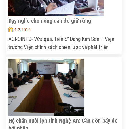
Dạy nghề cho nông dân để giữ rừng
1-2-2010
AGROINFO- Vừa qua, Tiến Sĩ Đặng Kim Sơn – Viện
trưởng Viện chính sách chiến lược và phát triển
NNNT đã dẫn đầu đoàn công tác của Viện đi thăm
và tim hiểu về vấn đề phát triển nông nghiệp nông
thôn ở khu vực Tây Nguyên.
Hộ chăn nuôi lợn tỉnh Nghệ An: Cần đòn bẩy để
hội nhập