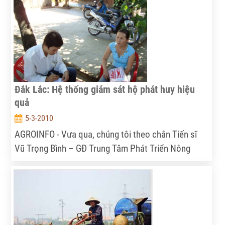
Đắk Lắc: Hệ thống giám sát hộ phát huy hiệu
quả
5-3-2010
AGROINFO - Vưa qua, chúng tôi theo chân Tiến sĩ
Vũ Trọng Bình – GĐ Trung Tâm Phát Triển Nông
Thôn - Viện chính sách và chiến lược PTNNNT đến 2
xã Giang Reh và Hoà Sơn của huyện Krông Bông -
tỉnh Đắk Lắc để tìm hiểu về Hệ thống giám sát nông
hộ đang được triển khai ở đây.