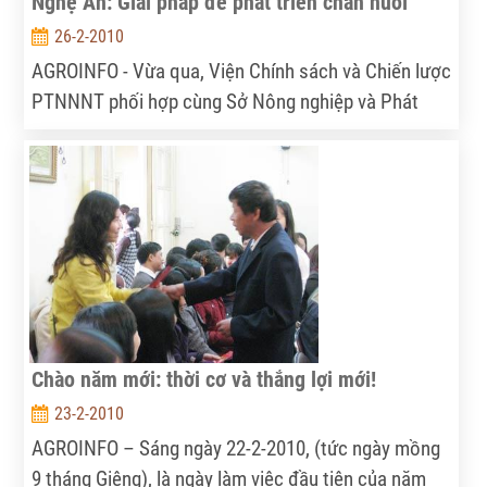
Nghệ An: Giải pháp để phát triển chăn nuôi
26-2-2010
AGROINFO - Vừa qua, Viện Chính sách và Chiến lược
PTNNNT phối hợp cùng Sở Nông nghiệp và Phát
triển nông thôn tỉnh Nghệ An tổ chức buổi tọa đàm
“Nâng cao năng lực cạnh tranh cho nông hộ chăn
nuôi Nghệ An trong điều kiện chuyển đổi kinh tế”.
Chào năm mới: thời cơ và thắng lợi mới!
23-2-2010
AGROINFO – Sáng ngày 22-2-2010, (tức ngày mồng
9 tháng Giêng), là ngày làm việc đầu tiên của năm