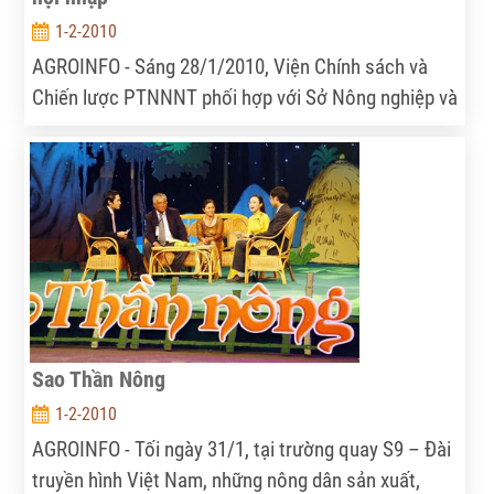
1-2-2010
AGROINFO - Sáng 28/1/2010, Viện Chính sách và
Chiến lược PTNNNT phối hợp với Sở Nông nghiệp và
Phát triển nông thôn Nghệ An tổ chức tọa đàm
“Nâng cao năng lực cạnh tranh cho nông hộ chăn
nuôi tỉnh Nghệ An trong điều kiện chuyển đổi kinh
tế”.
Sao Thần Nông
1-2-2010
AGROINFO - Tối ngày 31/1, tại trường quay S9 – Đài
truyền hình Việt Nam, những nông dân sản xuất,