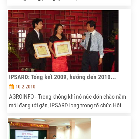
mới, IPSARD đã long trọng tổ chức gặp mặt đầu
xuân…
IPSARD: Tổng kết 2009, hướng đến 2010...
10-2-2010
AGROINFO - Trong không khí nô nức đón chào năm
mới đang tới gần, IPSARD long trọng tổ chức Hội
nghị cán bộ công chức 2009. AGROINFO ghi lại
những hình ảnh ấm áp và giàu niềm tin về một năm
mới thành công...