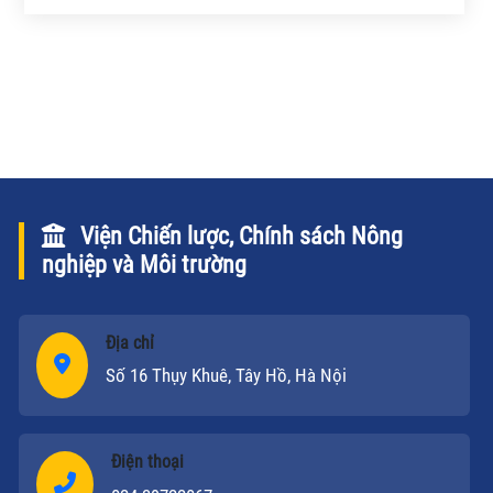
kinh doanh giỏi nhất trên khắp mọi miền Tổ quốc đã
hội tụ trong Lễ trao giải thưởng "Sao Thần nông"
năm 2009 do Hội Nông dân Việt Nam, Đài Truyền
hình Việt Nam, Báo Nông thôn Ngày nay và Công ty
cổ phần Hãng thông tấn Việt phối hợp tổ chức.
Viện Chiến lược, Chính sách Nông
nghiệp và Môi trường
Địa chỉ
Số 16 Thụy Khuê, Tây Hồ, Hà Nội
Điện thoại