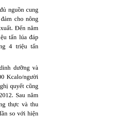
 đủ nguồn cung
o đảm cho nông
n xuất. Đến năm
iệu tấn lúa đáp
g 4 triệu tấn
 dinh dưỡng và
00 Kcalo/người
Nghị quyết cũng
 2012. Sau năm
ng thực và thu
ần so với hiện