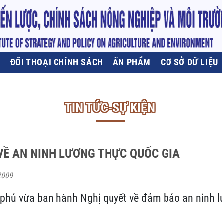
U
ĐỐI THOẠI CHÍNH SÁCH
ẤN PHẨM
CƠ SỞ DỮ LIỆU
TIN TỨC-SỰ KIỆN
VỀ AN NINH LƯƠNG THỰC QUỐC GIA
2009
 phủ vừa ban hành Nghị quyết về đảm bảo an ninh 