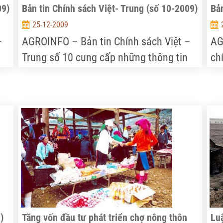
09)
Bản tin Chính sách Việt- Trung (số 10-2009)
Bản
25-12-2009
–
AGROINFO – Bản tin Chính sách Việt –
AG
Trung số 10 cung cấp những thông tin
ch
n
bổ ích về chính sách phát triển kinh tế
ng
của Chính phủ Trung Quốc…
)
Tăng vốn đầu tư phát triển chợ nông thôn
Luậ