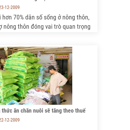
23-12-2009
i hơn 70% dân số sống ở nông thôn,
ợ nông thôn đóng vai trò quan trọng
ong phát triển kinh tế đất nước. Tuy
y, DN lại chưa mặn mà với việc nàỵ dù
 có nhiều chính sách khuyến khích.
 thức ăn chăn nuôi sẽ tăng theo thuế
22-12-2009