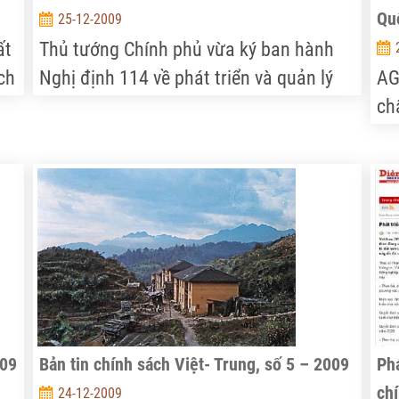
Qu
25-12-2009
ất
Thủ tướng Chính phủ vừa ký ban hành
ch
Nghị định 114 về phát triển và quản lý
AG
ng
chợ.
ch
ba
ch
nô
đư
sá
009
Bản tin chính sách Việt- Trung, số 5 – 2009
Phá
chí
24-12-2009