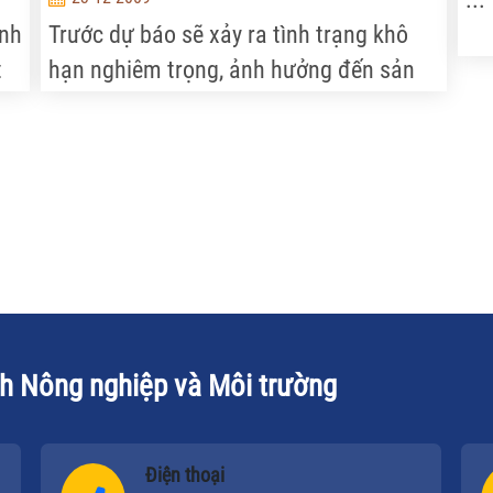
ành
Trước dự báo sẽ xảy ra tình trạng khô
t
hạn nghiêm trọng, ảnh hưởng đến sản
n
xuất và sinh hoạt trong các tháng cuối
ăm
năm 2009 và đầu năm 2010, Thủ tướng
Chính phủ chỉ thị các Bộ, ngành, địa
phương triển khai ngay một số biện
pháp cấp bách khắc phục tình trạng
này.
ch Nông nghiệp và Môi trường
Điện thoại