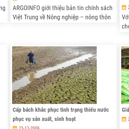
ng
ARGOINFO giới thiệu bản tin chính sách
Việt Trung về Nông nghiệp – nông thôn
Vớ
ậy
–nông dân. Đây là những thông tin
ch
nh
chính sách bổ ích dùng làm tài liệu
tr
tham khảo
vậ
đã
Cấp bách khắc phục tình trạng thiếu nước
Giá
phục vụ sản xuất, sinh hoạt
...
23-12-2009