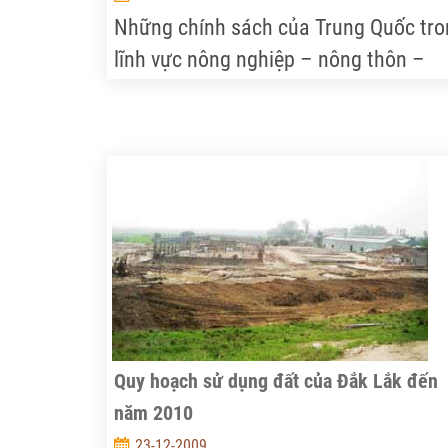
Những chính sách của Trung Quốc tro
lĩnh vực nông nghiệp – nông thôn –
nông dân được cập nhật kịp thời, tin c
để làm tài liệu tham khảo cho quá trì
hoạch định chính sách về Tam nông ở
Việt Nam.
Quy hoạch sử dụng đất của Đắk Lắk đến
năm 2010
23-12-2009