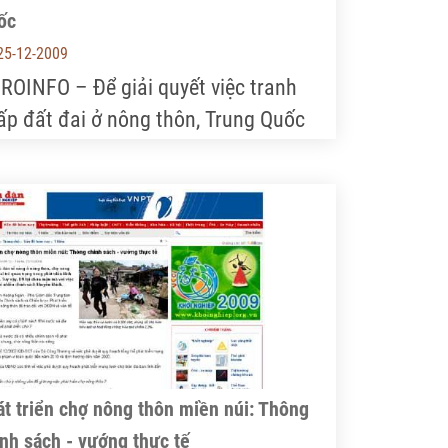
ốc
25-12-2009
ROINFO – Để giải quyết việc tranh
ấp đất đai ở nông thôn, Trung Quốc
n hành Luật Trọng tài giải quyết tranh
ấp kinh doanh, nhận thầu đất đai
ng thôn”. Đây là nội dung quan trọng
ợc chuyển tải trong bản tin chính
ch Việt Trung số 7 -2009….
t triển chợ nông thôn miền núi: Thông
nh sách - vướng thực tế