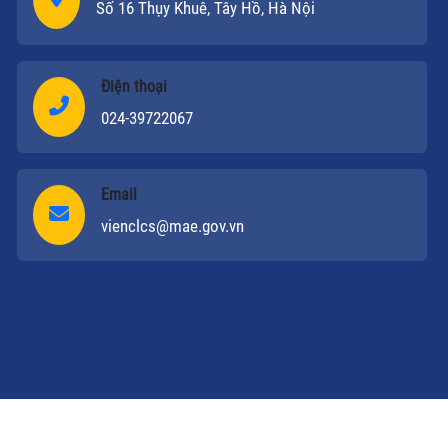
Số 16 Thụy Khuê, Tây Hồ, Hà Nội
Điện thoại
024-39722067
Email
vienclcs@mae.gov.vn