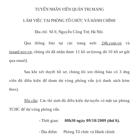
TUYỂN NHÂN VIÊN QUẢN TRỊ MẠNG
LÀM VIỆC TẠI PHÒNG TỔ CHỨC VÀ HÀNH CHÍNH
Địa chỉ: Số 6, Nguyễn Công Trứ, Hà Nội.
Qua thông báo tại các trang web:
24h.com.vn
và
ipsard.gov.vn
, chúng tôi đã nhận được 11 hồ sơ (trong đó 10 hồ sơ gửi
qua email).
Sau khi xét duyệt hồ sơ, chúng tôi xin thông báo có 3 ứng
viên đủ điều kiện để tham dự vòng phỏng vấn (có danh sách kèm
theo).
Yêu cầu
: Các thí sinh đủ điều kiện dự tuyển có mặt tại phòng
TCHC để dự vòng phỏng vấn:
- Thời gian:
08h30 ngày 09/10/2009 (thứ 6).
- Địa điểm:
Phòng Tổ chức và Hành chính