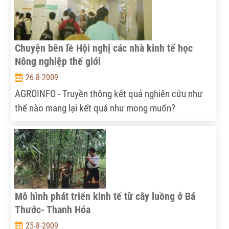
Chuyện bên lề Hội nghị các nhà kinh tế học
Nông nghiệp thế giới
26-8-2009
AGROINFO - Truyền thông kết quả nghiên cứu như
thế nào mang lại kết quả như mong muốn?
AGROINFO xin tiếp tục giới thiệu những hình ảnh về
một cách làm rất hiệu quả của Hội nghị lần thứ 27
Hiệp hội các nhà kinh tế học Nông nghiệp thế giới...
Mô hình phát triển kinh tế từ cây luồng ở Bá
Thước- Thanh Hóa
25-8-2009