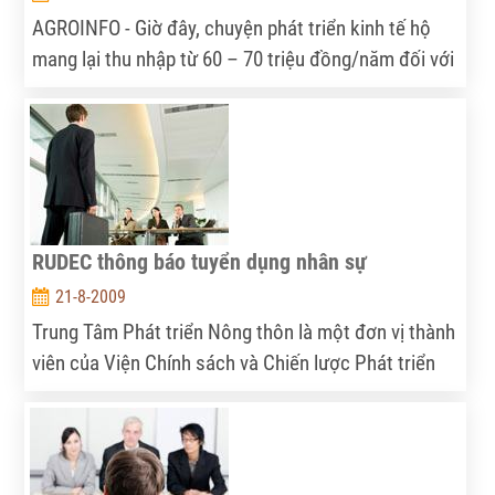
AGROINFO - Giờ đây, chuyện phát triển kinh tế hộ
mang lại thu nhập từ 60 – 70 triệu đồng/năm đối với
bà con vùng đồng bằng không còn là chuyện hiếm.
Nhưng với khu vực miền núi - nơi tiềm năng kinh tế
luôn bị che lấp bởi đồi núi điệp trùng, giao thông
cách trở, cùng bao khó khăn về vốn, kiến thức của
đồng bào dân tộc thiểu số thì mức thu nhập này lại
là cả một nỗ lực lớn.
RUDEC thông báo tuyển dụng nhân sự
21-8-2009
Trung Tâm Phát triển Nông thôn là một đơn vị thành
viên của Viện Chính sách và Chiến lược Phát triển
Nông nghiệp -Nông thôn. Trung tâm đang cần tuyển
dụng một số vị trí nhân sự...