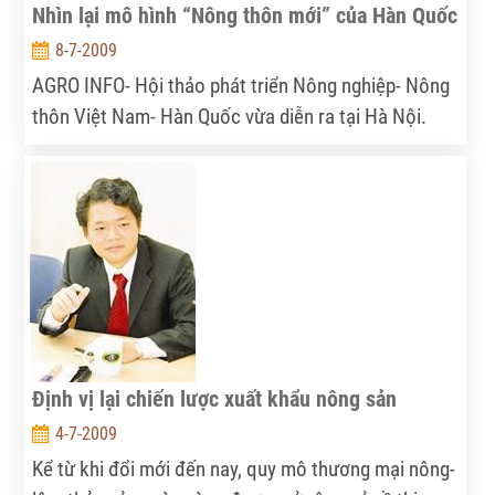
Nhìn lại mô hình “Nông thôn mới” của Hàn Quốc
8-7-2009
AGRO INFO- Hội thảo phát triển Nông nghiệp- Nông
thôn Việt Nam- Hàn Quốc vừa diễn ra tại Hà Nội.
Tiến sĩ Jang Heo, chuyên gia của Viện Kinh tế Nông
nghiệp Hàn Quốc KREI đã có bài thuyết trình về mô
hình “Nông thôn mới” của Hàn Quốc…
Định vị lại chiến lược xuất khẩu nông sản
4-7-2009
Kể từ khi đổi mới đến nay, quy mô thương mại nông-