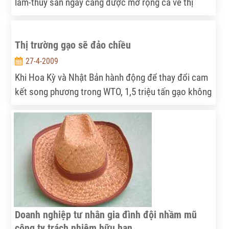
lâm-thủy sản ngày càng được mở rộng cả về thị
trường và ngành hàng, nhiều mặt hàng xuất khẩu đạt
vị trí cao trên thị trường thế giới...
Thị trường gạo sẽ đảo chiều
27-4-2009
Khi Hoa Kỳ và Nhật Bản hành động để thay đổi cam
kết song phương trong WTO, 1,5 triệu tấn gạo không
sử dụng trong kho dự trữ của Nhật Bản sẽ ngay lập
tức làm giảm “cơn khát” gạo trên thị trường vào cuối
tháng 6/2008 này.
Doanh nghiệp tư nhân gia đình đội nhầm mũ
công ty trách nhiệm hữu hạn