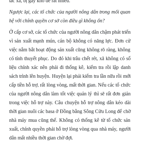
tác xã, bị gây khó dễ rất nhiều.
Ngược lại, các tổ chức của người nông dân trong mối quan
hệ với chính quyền cơ sở còn điều gì không ổn?
Ở cấp cơ sở, các tổ chức của người nông dân chậm phát triển
vì sản xuất mạnh mún, cán bộ không có năng lực. Đơn cử
việc nắm bắt hoạt động sản xuất cũng không rõ ràng, không
có tính thuyết phục. Do đó khi trâu chết rét, xã không có số
liệu chính xác nên phải đi thống kê, kiểm tra rồi lập danh
sách trình lên huyện. Huyện lại phải kiểm tra lần nữa rồi mới
cấp tiền hỗ trợ, rất lòng vòng, mất thời gian. Nếu các tổ chức
của người nông dân làm tốt việc quản lý thì sẽ rất đơn giản
trong việc hỗ trợ này. Câu chuyện hỗ trợ nông dân kéo dài
thời gian nuôi các basa ở
Đồng bằng Sông Cửu Long để chờ
nhà máy mua cũng thế. Không có thống kê từ tổ chức sản
xuất, chính quyền phải hỗ trợ lòng vòng qua nhà máy, người
dân mất nhiều thời gian chờ đợi.