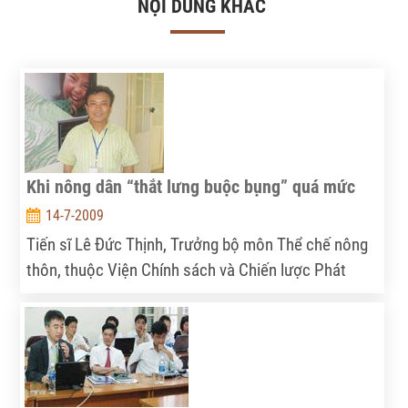
NỘI DUNG KHÁC
Khi nông dân “thắt lưng buộc bụng” quá mức
14-7-2009
Tiến sĩ Lê Đức Thịnh, Trưởng bộ môn Thể chế nông
thôn, thuộc Viện Chính sách và Chiến lược Phát
triển Nông nghiêp- Nông thôn trả lời phỏng vấn báo
Sài Gòn Tiếp thị...