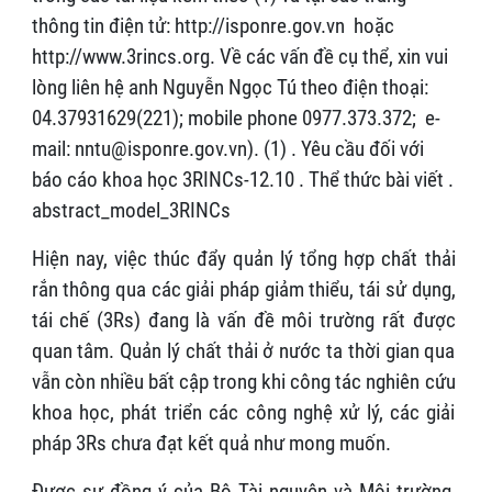
thông tin điện tử: http://isponre.gov.vn hoặc
http://www.3rincs.org. Về các vấn đề cụ thể, xin vui
lòng liên hệ anh Nguyễn Ngọc Tú theo điện thoại:
04.37931629(221); mobile phone 0977.373.372; e-
mail: nntu@isponre.gov.vn). (1) . Yêu cầu đối với
báo cáo khoa học 3RINCs-12.10 . Thể thức bài viết .
abstract_model_3RINCs
Hiện nay, việc thúc đẩy quản lý tổng hợp chất thải
rắn thông qua các giải pháp giảm thiểu, tái sử dụng,
tái chế (3Rs) đang là vấn đề môi trường rất được
quan tâm. Quản lý chất thải ở nước ta thời gian qua
vẫn còn nhiều bất cập trong khi công tác nghiên cứu
khoa học, phát triển các công nghệ xử lý, các giải
pháp 3Rs chưa đạt kết quả như mong muốn.
Được sự đồng ý của Bộ Tài nguyên và Môi trường,