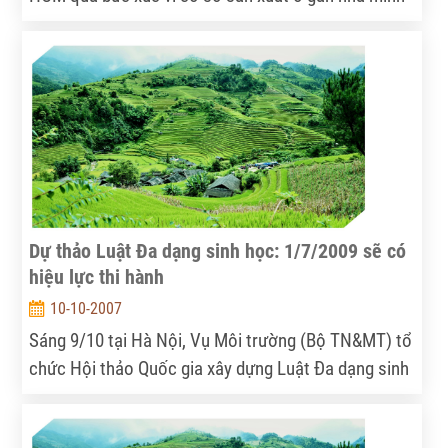
(T21) Phụ lục III: Các tác động khi phân bổ thêm 2%
thải bụi khói gây ô nhiễm nghiêm trọng, đến nỗi phải
GDP để xanh hóa nền kinh tế toàn cầu (Kịch bản
đóng gói chất bụi khói ô nhiễm bỏ vào bì thư gửi tới
Xanh) trong tương quan với mức đầu tư 2% trong
Văn phòng tiếp dân của Trung ương Đảng và Nhà
mô hình phát triển thông thường (Kịch bản BaU2)
nước tại TP. HCM , khiến cho một cán bộ khi mở thư
ngất xỉu tại chỗ. Vụ việc này cho thấy sự cấp bách
và cần thiết phải sớm có những chế tài để hạn chế
sự ô nhiễm khí thải do các cơ sở sản xuất, nhà máy
công nghiệp gây ra...
Dự thảo Luật Đa dạng sinh học: 1/7/2009 sẽ có
hiệu lực thi hành
10-10-2007
Sáng 9/10 tại Hà Nội, Vụ Môi trường (Bộ TN&MT) tổ
chức Hội thảo Quốc gia xây dựng Luật Đa dạng sinh
học (ĐDSH) tham vấn ý kiến của các bên liên quan
và tiếp tục hoàn thiện Dự thảo. Dự thảo Luật ĐDSH