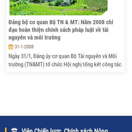
Đảng bộ cơ quan Bộ TN & MT: Năm 2008 chỉ
đạo hoàn thiện chính sách pháp luật về tài
nguyên và môi trường
31-1-2008
Ngày 31/1, Đảng ủy cơ quan Bộ Tài nguyên và Môi
trường (TN&MT) tổ chức Hội nghị tổng kết công tác
Đảng năm 2007 và bàn phương hướng nhiệm vụ năm
2008. Tới dự có đồng chí Hoàng Xuân Cừ - Ủy viên
Trung ương đảng, Bí thư Đảng ủy khối cơ quan Trung
ương, lãnh đạo các ban của Đảng ủy khối các cơ
quan Trung ương.
Viện Chiến lược, Chính sách Nông