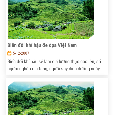
do Bộ TN&MT chủ trì phối hợp với các Bộ, ngành và
các chuyên gia trong và ngoài nước xây dựng. Bộ
trưởng Bộ TN&MT Phạm Khôi Nguyên khai mạc và
chỉ đạo Hội thảo.
Biến đổi khí hậu đe dọa Việt Nam
5-12-2007
Biến đổi khí hậu sẽ làm giá lương thực cao lên, số
người nghèo gia tăng, người suy dinh dưỡng ngày
càng nhiều... Các mục tiêu phát triển kinh tế, xã hội
sẽ khó lòng đạt được.