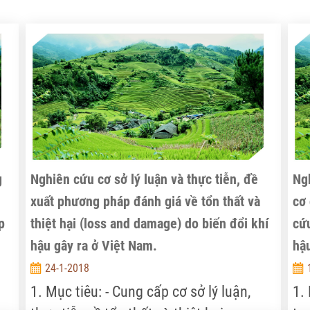
g
Nghiên cứu cơ sở lý luận và thực tiễn, đề
Ngh
xuất phương pháp đánh giá về tổn thất và
cơ 
p
thiệt hại (loss and damage) do biến đổi khí
cứu
hậu gây ra ở Việt Nam.
hậ
24-1-2018
1. Mục tiêu: - Cung cấp cơ sở lý luận,
1.