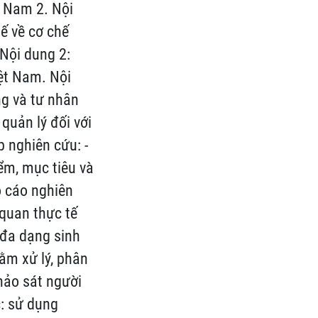
t Nam 2. Nội
ế về cơ chế
 Nội dung 2:
iệt Nam. Nội
ng và tư nhân
quản lý đối với
 nghiên cứu: -
ểm, mục tiêu và
o cáo nghiên
quan thực tế
 đa dạng sinh
ằm xử lý, phân
khảo sát người
c: sử dụng