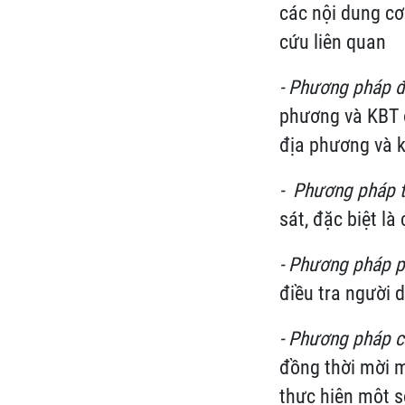
các nội dung cơ
cứu liên quan
- Phương pháp đá
phương và KBT đ
địa phương và 
- Phương pháp t
sát, đặc biệt l
- Phương pháp ph
điều tra người
- Phương pháp c
đồng thời mời m
thực hiện một s