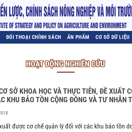
U
ĐỐI THOẠI CHÍNH SÁCH
ẤN PHẨM
CƠ SỞ DỮ LIỆU
HOẠT ĐỘNG NGHIÊN CỨU
CƠ SỞ KHOA HỌC VÀ THỰC TIỄN, ĐỀ XUẤT 
CÁC KHU BẢO TỒN CỘNG ĐỒNG VÀ TƯ NHÂN T
2018
 xuất được cơ chế quản lý đối với các khu bảo tồn 