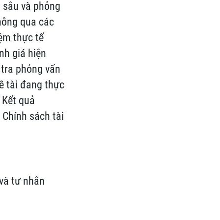
n sâu và phỏng
hông qua các
ệm thực tế
nh giá hiện
 tra phỏng vấn
ề tài đang thực
. Kết quả
, Chính sách tài
 và tư nhân