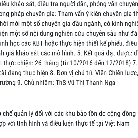
phiếu khảo sát, điều tra người dân, phỏng vấn chuyê
ơng pháp chuyên gia: Tham vấn ý kiến chuyên gia t
thời mời một số chuyên gia đầu ngành, có kinh nghi
iện một số nội dung nghiên cứu chuyên sâu như đá
inh học các KBT hoặc thực hiện thiết kế phiếu, điều
h giá khảo sát các mô hình. 5. Kết quả đạt được: đ
an thực chiện: 26 tháng (từ 10/2016 đến 12/2018) 7
ài đang thực hiện 8. Đơn vị chủ trì: Viện Chiến lược
trường 9. Chủ nhiệm: ThS Vũ Thị Thanh Nga
 chế quản lý đối với các khu bảo tồn do cộng đồng
p với tình hình và điều kiện thực tế tại Việt Nam