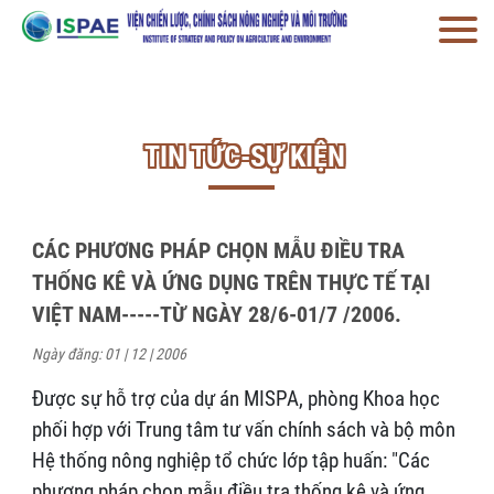
TIN TỨC-SỰ KIỆN
CÁC PHƯƠNG PHÁP CHỌN MẪU ĐIỀU TRA
THỐNG KÊ VÀ ỨNG DỤNG TRÊN THỰC TẾ TẠI
VIỆT NAM-----TỪ NGÀY 28/6-01/7 /2006.
Ngày đăng: 01 | 12 | 2006
Được sự hỗ trợ của dự án MISPA, phòng Khoa học
phối hợp với Trung tâm tư vấn chính sách và bộ môn
Hệ thống nông nghiệp tổ chức lớp tập huấn: "Các
phương pháp chọn mẫu điều tra thống kê và ứng