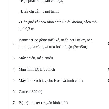
- Bục phát biểu, bàn chủ tọa;
- Biển chỉ dẫn, bảng trắng
- Bàn ghế kê theo hình chữ U với khoảng cách mỗi
ghế 0,3 m
Banner :Bao gồm: thiết kế, in ấn bạt Hiflex, bắn
2
khung, gia công và treo hoàn thiện (2mx5m)
3
Máy chiếu, màn chiếu
4
Màn hình LCD 55 inch
5
Máy tính xách tay cho Host và trình chiếu
6
Camera 360 độ
7
Bộ trộn mixer (truyền hình ảnh)