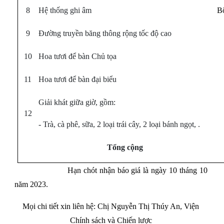
8
Hệ thống ghi âm
B
9
Đường truyền băng thông rộng tốc độ cao
10
Hoa tươi để bàn Chủ tọa
11
Hoa tươi để bàn đại biểu
Giải khát giữa giờ, gồm:
12
- Trà, cà phê, sữa, 2 loại trái cây, 2 loại bánh ngọt, .
Tổng cộng
Hạn chót nhận báo giá là ngày 10 tháng 10
năm 2023.
Mọi chi tiết xin liên hệ: Chị Nguyễn Thị Thúy An, Viện
Chính sách và Chiến lược